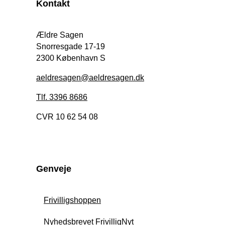
Kontakt
Ældre Sagen
Snorresgade 17-19
2300 København S
aeldresagen@aeldresagen.dk
Tlf. 3396 8686
CVR 10 62 54 08
Genveje
Frivilligshoppen
Nyhedsbrevet FrivilligNyt