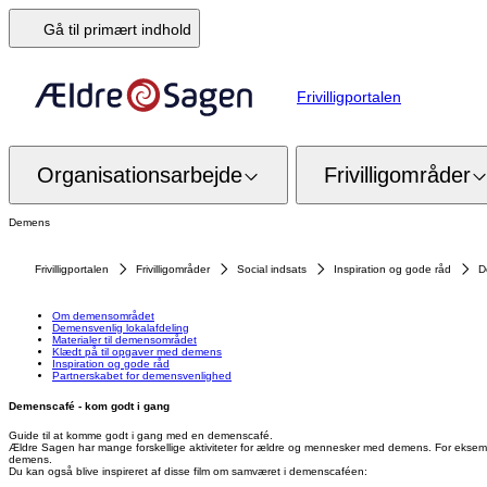
Gå til primært indhold
Frivilligportalen
Organisationsarbejde
Frivilligområder
Demens
Frivilligportalen
Frivilligområder
Social indsats
Inspiration og gode råd
D
Om demensområdet
Demensvenlig lokalafdeling
Materialer til demensområdet
Klædt på til opgaver med demens
Inspiration og gode råd
Partnerskabet for demensvenlighed
Demenscafé - kom godt i gang
Guide til at komme godt i gang med en demenscafé.
Ældre Sagen har mange forskellige aktiviteter for ældre og mennesker med demens. For eksempe
demens.
Du kan også blive inspireret af disse film om samværet i demenscaféen: