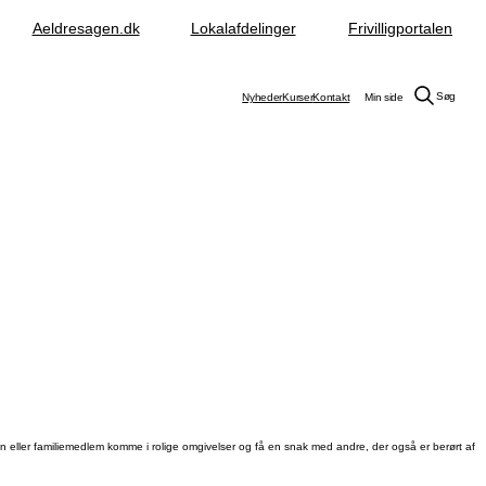
Aeldresagen.dk
Lokalafdelinger
Frivilligportalen
Søg
Nyheder
Kurser
Kontakt
Min side
 eller familiemedlem komme i rolige omgivelser og få en snak med andre, der også er berørt af