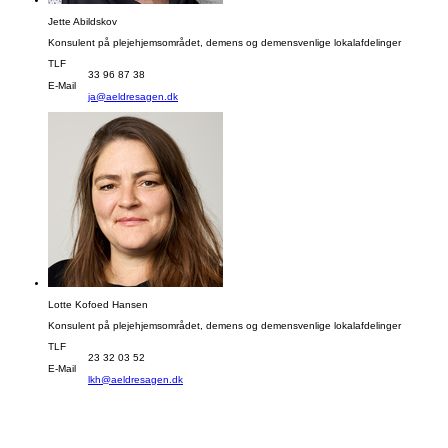
Jette Abildskov
Konsulent på plejehjemsområdet, demens og demensvenlige lokalafdelinger
TLF
33 96 87 38
E-Mail
ja@aeldresagen.dk
Lotte Kofoed Hansen
Konsulent på plejehjemsområdet, demens og demensvenlige lokalafdelinger
TLF
23 32 03 52
E-Mail
lkh@aeldresagen.dk