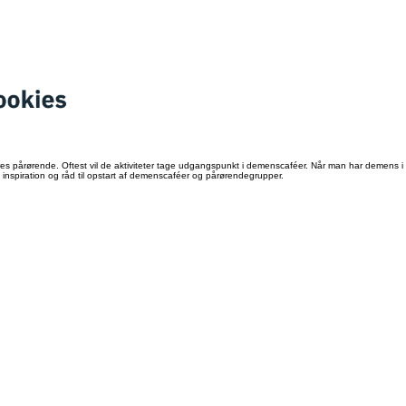
s pårørende. Oftest vil de aktiviteter tage udgangspunkt i demenscaféer. Når man har demens i fa
inspiration og råd til opstart af demenscaféer og pårørendegrupper.