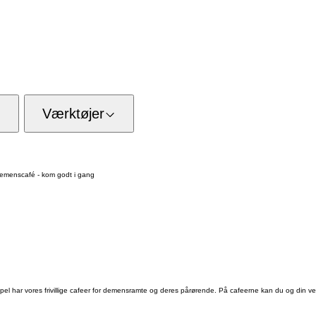
Værktøjer
emenscafé - kom godt i gang
l har vores frivillige cafeer for demensramte og deres pårørende. På cafeerne kan du og din ven