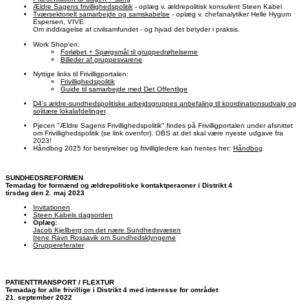
Ældre Sagens frivillighedspolitik
- oplæg v. ældrepolitisk konsulent Steen Kabel
Tværsektorielt samarbejde og samskabelse
- oplæg v. chefanalytiker Helle Hygum
Espersen, VIVE
Om inddragelse af civilsamfundet - og hjvad det betyder i praksis.
Work Shop'en:
Forløbet + Spørgsmål til gruppedrøftelserne
Billeder af gruppesvarene
Nyttige links til Frivilligportalen:
Frivillighedspolitik
Guide til samarbejde med Det Offentlige
D4's ældre-sundhedspolitiske arbejdsgruppes anbefaling til koordinationsudvalg og
solitære lokalafdelinger
.
Pjecen "Ældre Sagens Frivillighedspolitik" findes på Frivilligportalen under afsnittet
om Frivillighedspolitik (se link ovenfor). OBS at det skal være nyeste udgave fra
2023!
Håndbog 2025 for bestyrelser og frivilligledere kan hentes her:
Håndbog
SUNDHEDSREFORMEN
Temadag for formænd og ældrepolitiske kontaktperaoner i Distrikt 4
tirsdag den 2. maj 2023
Invitationen
Steen Kabels dagsorden
Oplæg:
Jacob Kjellberg om det nære Sundhedsvæsen
Irene Ravn Rossavik om Sundhedsklyngerne
Gruppereferater
PATIENTTRANSPORT / FLEXTUR
Temadag for alle frivillige i Distrikt 4 med interesse for området
21. september 2022