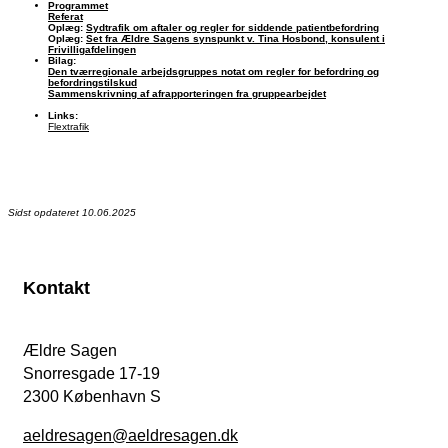
Programmet
Referat
Oplæg:
Sydtrafik om aftaler og regler for siddende patientbefordring
Oplæg:
Set fra Ældre Sagens synspunkt v. Tina Hosbond, konsulent i
Frivilligafdelingen
Bilag:
Den tværregionale arbejdsgruppes notat om regler for befordring og
befordringstilskud
Sammenskrivning af afrapporteringen fra gruppearbejdet
Links:
Flextrafik
Sidst opdateret 10.06.2025
Kontakt
Ældre Sagen
Snorresgade 17-19
2300 København S
aeldresagen@aeldresagen.dk