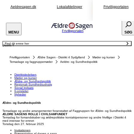
Aeldresagen.dk
Lokalafdelinger
Frivilligportalen
Frivilligportalen
MENU
SØG
Find dit emne her
Distrikt 4
Distriktsledelsen
Møder og kurser
Ældre- og Sundhedspolitik
Frivilligportalen
Ældre Sagen - Distrikt 4 Sydjylland
Møder og kurser
Regionalt Sundhedsudvalg
Social indsats
Temadage og faggruppemøder
Aeldre- og Sundhedspolitik
It-området
Nyheder
Distriktsledelsen
Møder og kurser
Ældre- og Sundhedspolitik
Regionalt Sundhedsudvalg
Social indsats
It-området
Nyheder
Ældre- og Sundhedspolitik
Temadage og andre arrangementer foranstaltet af Faggruppen for Ældre- og Sundhedspolitik
ÆLDRE SAGENS ROLLE I CIVILSAMFUNDET
Temadag for fomandskaber og ældrepolitiske kontaktpersoner og andre frivillige i Distrikt 4
med intersse for emnet
Torsdag den 27. februar 2025
Invitationen
Præsentation af dagen + sang