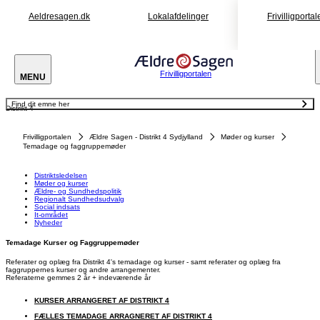
Aeldresagen.dk
Lokalafdelinger
Frivilligportal
Frivilligportalen
MENU
Find dit emne her
Distrikt 4
Distriktsledelsen
Møder og kurser
Ældre- og Sundhedspolitik
Frivilligportalen
Ældre Sagen - Distrikt 4 Sydjylland
Møder og kurser
Regionalt Sundhedsudvalg
Social indsats
Temadage og faggruppemøder
It-området
Nyheder
Distriktsledelsen
Møder og kurser
Ældre- og Sundhedspolitik
Regionalt Sundhedsudvalg
Social indsats
It-området
Nyheder
Temadage Kurser og Faggruppemøder
Referater og oplæg fra Distrikt 4's temadage og kurser - samt referater og oplæg fra
faggruppernes kurser og andre arrangementer.
Referaterne gemmes 2 år + indeværende år
KURSER ARRANGERET AF DISTRIKT 4
FÆLLES TEMADAGE ARRAGNERET AF DISTRIKT 4