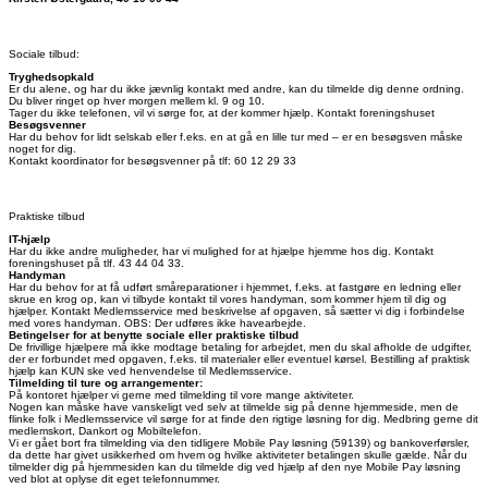
Sociale tilbud:
Tryghedsopkald
Er du alene, og har du ikke jævnlig kontakt med andre, kan du tilmelde dig denne ordning.
Du bliver ringet op hver morgen mellem kl. 9 og 10.
Tager du ikke telefonen, vil vi sørge for, at der kommer hjælp. Kontakt foreningshuset
Besøgsvenner
Har du behov for lidt selskab eller f.eks. en at gå en lille tur med – er en besøgsven måske
noget for dig.
Kontakt koordinator for besøgsvenner på tlf: 60 12 29 33
Praktiske tilbud
IT-hjælp
Har du ikke andre muligheder, har vi mulighed for at hjælpe hjemme hos dig. Kontakt
foreningshuset på tlf. 43 44 04 33.
Handyman
Har du behov for at få udført småreparationer i hjemmet, f.eks. at fastgøre en ledning eller
skrue en krog op, kan vi tilbyde kontakt til vores handyman, som kommer hjem til dig og
hjælper. Kontakt Medlemsservice med beskrivelse af opgaven, så sætter vi dig i forbindelse
med vores handyman. OBS: Der udføres ikke havearbejde.
Betingelser for at benytte sociale eller praktiske tilbud
De frivillige hjælpere må ikke modtage betaling for arbejdet, men du skal afholde de udgifter,
der er forbundet med opgaven, f.eks. til materialer eller eventuel kørsel. Bestilling af praktisk
hjælp kan KUN ske ved henvendelse til Medlemsservice.
Tilmelding til ture og arrangementer:
På kontoret hjælper vi gerne med tilmelding til vore mange aktiviteter.
Nogen kan måske have vanskeligt ved selv at tilmelde sig på denne hjemmeside, men de
flinke folk i Medlemsservice vil sørge for at finde den rigtige løsning for dig. Medbring gerne dit
medlemskort, Dankort og Mobiltelefon.
Vi er gået bort fra tilmelding via den tidligere Mobile Pay løsning (59139) og bankoverførsler,
da dette har givet usikkerhed om hvem og hvilke aktiviteter betalingen skulle gælde. Når du
tilmelder dig på hjemmesiden kan du tilmelde dig ved hjælp af den nye Mobile Pay løsning
ved blot at oplyse dit eget telefonnummer.