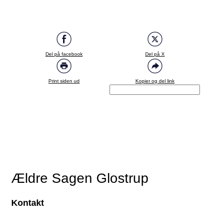
Del på facebook
Del på X
Print siden ud
Kopier og del link
Ældre Sagen Glostrup
Kontakt