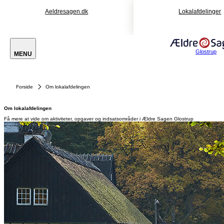
Aeldresagen.dk
Lokalafdelinger
Glostrup
MENU
Forside
Om lokalafdelingen
Om lokalafdelingen
Få mere at vide om aktiviteter, opgaver og indsatsområder i Ældre Sagen Glostrup