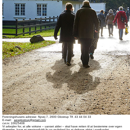
Foreningshusets adresse: Nyvej 7, 2600 Glostrup Tlf. 43 44 04 33
E-mail::
aesglostrup@gmail.com
cvr.nr. 10625408
Vi arbejder for, at alle voksne – uanset alder – skal have retten til at bestemme over egen
tilværelse, have et meningsfuldt liv og mulighed for at deltage aktivt i samfundet.