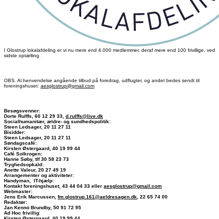
I Glostrup lokalafdeling er vi nu mere end 4.000 medlemmer, deraf mere end 100 frivillige, ved
sidste optælling.
OBS. Al henvendelse angående tilbud på foredrag, udflugter, og andet bedes sendt til
foreningshuset:
aesglostrup@gmail.com
Besøgsvenner:
Dorte Rulffs, 60 12 29 33,
d.rulffs@live.dk
Socialhumanitær, ældre- og sundhedspolitik:
Steen Ledsager, 20 11 27 11
Bisidder:
Steen Ledsager, 20 11 27 11
Søndagscafé:
Kirsten Østergaard, 40 19 99 44
Café Solkrogen:
Hanne Søby, tlf 30 58 23 73
Tryghedsopkald:
Anette Valeur, 20 27 49 19
Arrangementer og aktiviteter:
Handyman, IT-hjælp:
Kontakt foreningshuset, 43 44 04 33 eller
aesglostrup@gmail.com
Webmaster:
Jens Erik Marcussen,
fm.glostrup.161@aeldresagen.dk
, 22 65 74 00
Redaktør:
Jan Kenno Brundby, 50 91 72 95
Ad Hoc frivillig
:
Kirsten Østergaard, 40 19 99 44