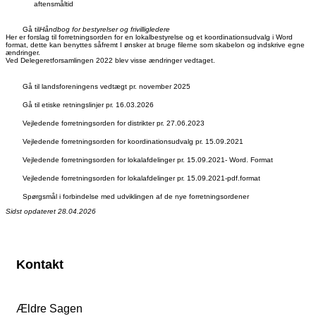
aftensmåltid
Gå til
Håndbog for bestyrelser og frivilligledere
Her er forslag til forretningsorden for en lokalbestyrelse og et koordinationsudvalg i Word
format, dette kan benyttes såfremt I ønsker at bruge filerne som skabelon og indskrive egne
ændringer.
Ved Delegeretforsamlingen 2022 blev visse ændringer vedtaget.
Gå til landsforeningens vedtægt pr. november 2025
Gå til etiske retningslinjer pr. 16.03.2026
Vejledende forretningsorden for distrikter pr. 27.06.2023
Vejledende forretningsorden for koordinationsudvalg pr. 15.09.2021
Vejledende forretningsorden for lokalafdelinger pr. 15.09.2021- Word. Format
Vejledende forretningsorden for lokalafdelinger pr. 15.09.2021-pdf.format
Spørgsmål i forbindelse med udviklingen af de nye forretningsordener
Sidst opdateret 28.04.2026
Kontakt
Ældre Sagen