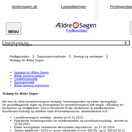
Aeldresagen.dk
Lokalafdelinger
Frivilligportal
Frivilligportalen
MENU
Find dit emne her
Strategi og vedtægter
Vedtægt for Ældre Sagen
Ældre Sagens strategi
Frivillighedspolitik
Frivilligportalen
Organisationsarbejde
Strategi og vedtægter
Samværspolitik
Ældre Sagens opbygning
Vedtægt for Ældre Sagen
Vedtægt for Ældre Sagen
Ældre Sagens strategi
Frivillighedspolitik
Samværspolitik
Ældre Sagens opbygning
Vedtægt for Ældre Sagen
Her kan du finde landsforeningens vedtægt, forretningsorden og etiske retningslinjer
De grundlæggende regler og retningslinjer for landsforeningens drift indgår i
Håndbog for
bestyrelser og frivilligledere
, som er fremsendt til alle medlemmer af lokalbestyrelser,
koordinationsudvalg og distrikter samt til kontaktpersoner, aktivitetsledere m.fl.
Landsforeningens vedtægt - ændret pr.23.11.2022
Vejledende forretningsorden for lokalbestyrelser og koordinationsudvalg - ændret pr.
15.09.2021
Etiske retningslinjer vedrørende økonomiske dispositioner - pr. 27.02.2024
Takster gældende i 2023 er: gaver, bårebuket m.m kr. 550,00, og kr. 350,00 for et