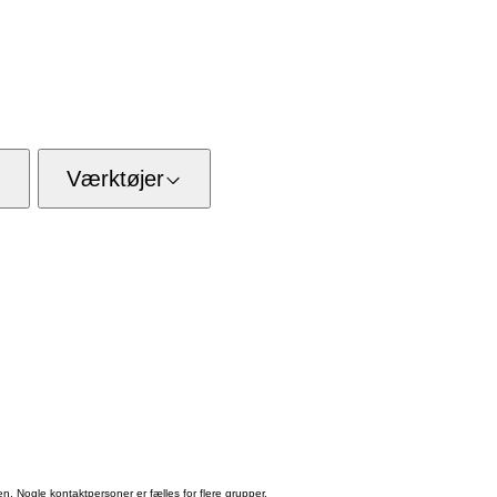
Værktøjer
en. Nogle kontaktpersoner er fælles for flere grupper.