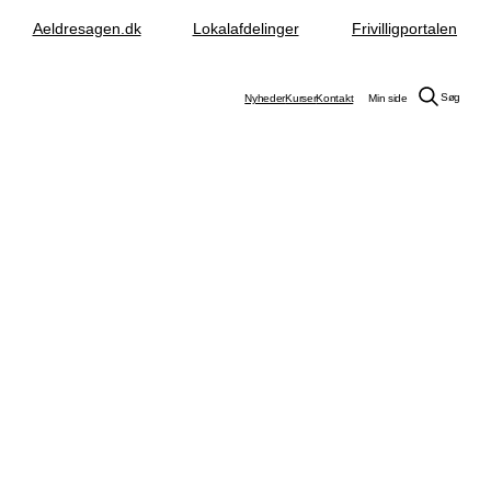
Aeldresagen.dk
Lokalafdelinger
Frivilligportalen
Søg
Nyheder
Kurser
Kontakt
Min side