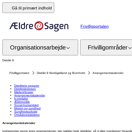
Gå til primært indhold
Frivilligportalen
Organisationsarbejde
Frivilligområder
Distrikt 9
Frivilligportalen
Distrikt 9 Nordsjælland og Bornholm
Arrangementskalender
Distriktets opgaver
Distriktsledelsen
Mødereferater
Arrangementskalender
It-området
Ældrepolitik
Social-humanitært
Motion og sundhed
Sundhedsudvalg
Områderedaktøren
Arrangementskalender
Indrapporter gerne jeres arrangementer, der gælder hele distriktet, så vi ikke overlapper hinand