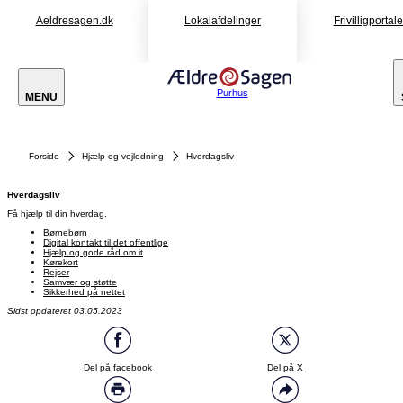
Aeldresagen.dk
Lokalafdelinger
Frivilligportal
Purhus
MENU
Forside
Hjælp og vejledning
Hverdagsliv
Hverdagsliv
Få hjælp til din hverdag.
Børnebørn
Digital kontakt til det offentlige
Hjælp og gode råd om it
Kørekort
Rejser
Samvær og støtte
Sikkerhed på nettet
Sidst opdateret 03.05.2023
Del på facebook
Del på X