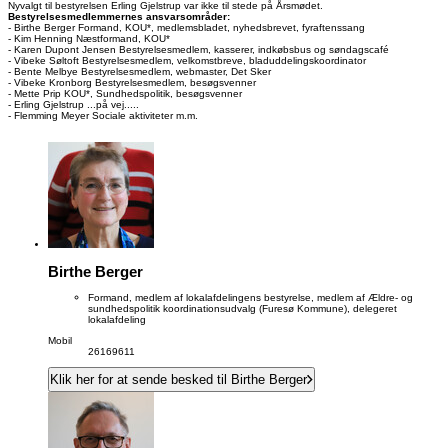
Nyvalgt til bestyrelsen Erling Gjelstrup var ikke til stede på Årsmødet.
Bestyrelsesmedlemmernes ansvarsområder:
- Birthe Berger Formand, KOU*, medlemsbladet, nyhedsbrevet, fyraftenssang
- Kim Henning Næstformand, KOU*
- Karen Dupont Jensen Bestyrelsesmedlem, kasserer, indkøbsbus og søndagscafé
- Vibeke Søltoft Bestyrelsesmedlem, velkomstbreve, bladuddelingskoordinator
- Bente Melbye Bestyrelsesmedlem, webmaster, Det Sker
- Vibeke Kronborg Bestyrelsesmedlem, besøgsvenner
- Mette Prip KOU*, Sundhedspolitik, besøgsvenner
- Erling Gjelstrup ...på vej.....
- Flemming Meyer Sociale aktiviteter m.m.
Birthe Berger
Formand, medlem af lokalafdelingens bestyrelse, medlem af Ældre- og
sundhedspolitik koordinationsudvalg (Furesø Kommune), delegeret
lokalafdeling
Mobil
26169611
Klik her for at sende besked til Birthe Berger