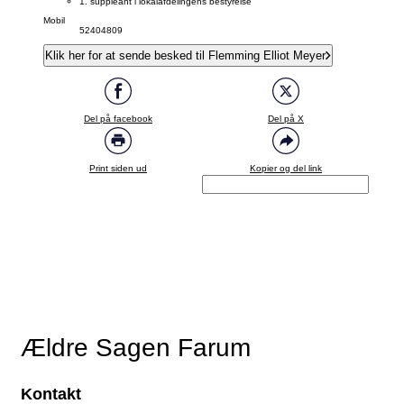
1. suppleant i lokalafdelingens bestyrelse
Mobil
52404809
Klik her for at sende besked til Flemming Elliot Meyer
Del på facebook
Del på X
Print siden ud
Kopier og del link
Ældre Sagen Farum
Kontakt