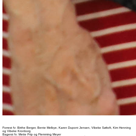
Forrest fv: Birthe Berger, Bente Melbye, Karen Dupont Jensen, Vibeke Søltoft, Kim Henning
og Vibeke Kronborg
Bagerst fv: Mette Prip og Flemming Meyer