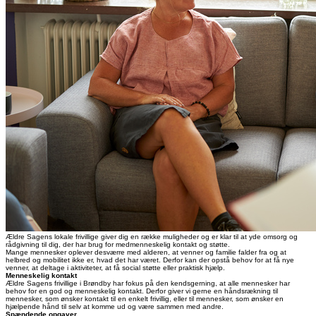
Ældre Sagens lokale frivillige giver dig en række muligheder og er klar til at yde omsorg og
rådgivning til dig, der har brug for medmenneskelig kontakt og støtte.
Mange mennesker oplever desværre med alderen, at venner og familie falder fra og at
helbred og mobilitet ikke er, hvad det har været. Derfor kan der opstå behov for at få nye
venner, at deltage i aktiviteter, at få social støtte eller praktisk hjælp.
Menneskelig kontakt
Ældre Sagens frivillige i Brøndby har fokus på den kendsgerning, at alle mennesker har
behov for en god og menneskelig kontakt. Derfor giver vi gerne en håndsrækning til
mennesker, som ønsker kontakt til en enkelt frivillig, eller til mennesker, som ønsker en
hjælpende hånd til selv at komme ud og være sammen med andre.
Spændende opgaver