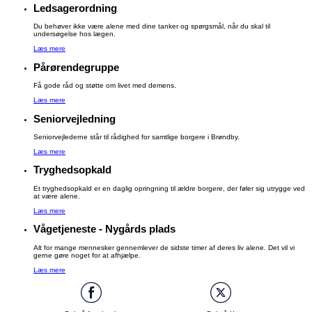
Ledsagerordning
Du behøver ikke være alene med dine tanker og spørgsmål, når du skal til
undersøgelse hos lægen.
Læs mere
Pårørendegruppe
Få gode råd og støtte om livet med demens.
Læs mere
Seniorvejledning
Seniorvejlederne står til rådighed for samtlige borgere i Brøndby.
Læs mere
Tryghedsopkald
Et tryghedsopkald er en daglig opringning til ældre borgere, der føler sig utrygge ved
at være alene.
Læs mere
Vågetjeneste - Nygårds plads
Alt for mange mennesker gennemlever de sidste timer af deres liv alene. Det vil vi
gerne gøre noget for at afhjælpe.
Læs mere