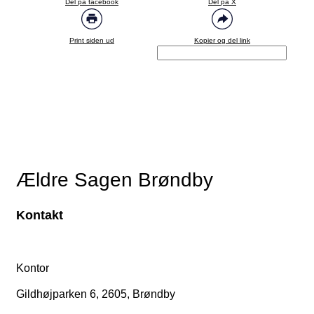
Del på facebook
Del på X
Print siden ud
Kopier og del link
Ældre Sagen Brøndby
Kontakt
Kontor
Gildhøjparken 6, 2605, Brøndby