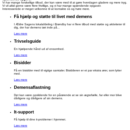
Vi har mange forskellige tilbud, der kan være med til at gøre hverdagen gladere og mere tryg.
Vi vil altid gerne være flere frivillige, og vi har mange spændende opgaver.
Interesserede er meget velkomne til at kontakte os og høre mere.
Få hjælp og støtte til livet med demens
I Ældre Sagens lokalafdeling i Brøndby har vi flere tilbud med støtte og aktiviteter til
dig, der har demens tæt inde på...
Læs mere
Trivselsguide
En hjælpende hånd ud af ensomhed.
Læs mere
Bisidder
Få en bisidder med til vigtige samtaler. Bisidderen er et par ekstra ører, som lytter
med.
Læs mere
Demensaflastning
Det kan være opslidende for en pårørende at se sin ægtefælle, far eller mor blive
dårligere og dårligere af sin demens.
Læs mere
It-support
Få hjælp til dine it-problemer i hjemmet.
Læs mere