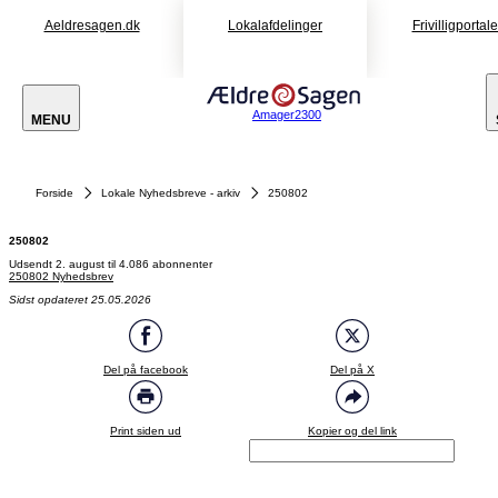
Aeldresagen.dk
Lokalafdelinger
Frivilligportal
Amager2300
MENU
Forside
Lokale Nyhedsbreve - arkiv
250802
250802
Udsendt 2. august til 4.086 abonnenter
250802 Nyhedsbrev
Sidst opdateret 25.05.2026
Del på facebook
Del på X
Print siden ud
Kopier og del link