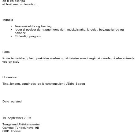
én til én eller på
et hold med stolemotion.
Indhold
Teori om ældre og træning
Ideer til øvelser der træner kondition, muskelstyrke, knogler, bevægelighed og
balance
Et færdigt program.
Form
Korte teoretiske oplæg, praktiske øvelser og aktiviteter som foregår siddende på eller stående
ved en stol.
Underviser
Tina Jensen, sundheds- og idrætskonsulent, Ældre Sagen
Dato og sted
15. september 2026
Tungelund Aktivitetscenter
Gammel Tungelundvej 9B
8881 Thorsø