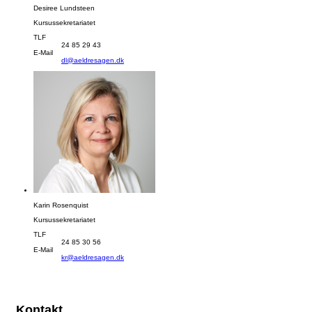
Desiree Lundsteen
Kursussekretariatet
TLF
24 85 29 43
E-Mail
dl@aeldresagen.dk
Karin Rosenquist
Kursussekretariatet
TLF
24 85 30 56
E-Mail
kr@aeldresagen.dk
Kontakt