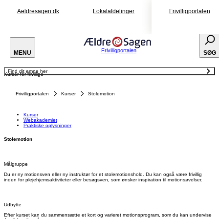
Aeldresagen.dk
Lokalafdelinger
Frivilligportalen
Frivilligportalen
MENU
SØG
Find dit emne her
Kurser for frivillige
Kurser
Webakademiet
Praktiske oplysninger
Frivilligportalen
Kurser
Stolemotion
Kurser
Webakademiet
Praktiske oplysninger
Stolemotion
Målgruppe
Du er ny motionsven eller ny instruktør for et stolemotionshold. Du kan også være frivillig
inden for plejehjemsaktiviteter eller besøgsven, som ønsker inspiration til motionsøvelser.
Udbytte
Efter kurset kan du sammensætte et kort og varieret motionsprogram, som du kan undervise