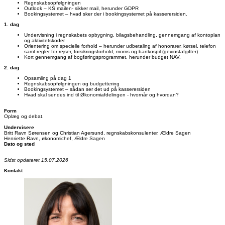
Regnskabsopfølgningen
Outlook – KS mailen- sikker mail, herunder GDPR
Bookingsystemet – hvad sker der i bookingsystemet på kasserersiden.
1. dag
Undervisning i regnskabets opbygning, bilagsbehandling, gennemgang af kontoplan
og aktivitetskoder
Orientering om specielle forhold – herunder udbetaling af honorarer, kørsel, telefon
samt regler for rejser, forsikringsforhold, moms og bankospil (gevinstafgifter)
Kort gennemgang af bogføringsprogrammet, herunder budget NAV.
2. dag
Opsamling på dag 1
Regnskabsopfølgningen og budgettering
Bookingsystemet – sådan ser det ud på kasserersiden
Hvad skal sendes ind til Økonomiafdelingen - hvornår og hvordan?
Form
Oplæg og debat.
Undervisere
Britt Ravn Sørensen og Christian Agersund, regnskabskonsulenter, Ældre Sagen
Henriette Ravn, økonomichef, Ældre Sagen
Dato og sted
Sidst opdateret 15.07.2026
Kontakt