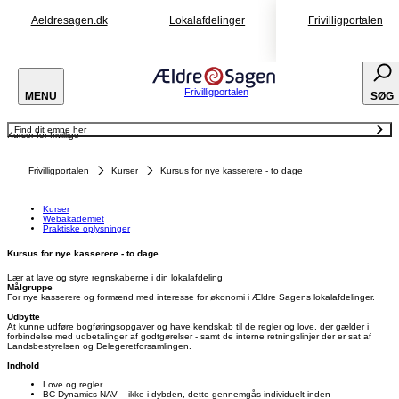
Aeldresagen.dk
Lokalafdelinger
Frivilligportalen
Frivilligportalen
MENU
SØG
Find dit emne her
Kurser for frivillige
Kurser
Webakademiet
Praktiske oplysninger
Frivilligportalen
Kurser
Kursus for nye kasserere - to dage
Kurser
Webakademiet
Praktiske oplysninger
Kursus for nye kasserere - to dage
Lær at lave og styre regnskaberne i din lokalafdeling
Målgruppe
For nye kasserere og formænd med interesse for økonomi i Ældre Sagens lokalafdelinger.
Udbytte
At kunne udføre bogføringsopgaver og have kendskab til de regler og love, der gælder i
forbindelse med udbetalinger af godtgørelser - samt de interne retningslinjer der er sat af
Landsbestyrelsen og Delegeretforsamlingen.
Indhold
Love og regler
BC Dynamics NAV – ikke i dybden, dette gennemgås individuelt inden