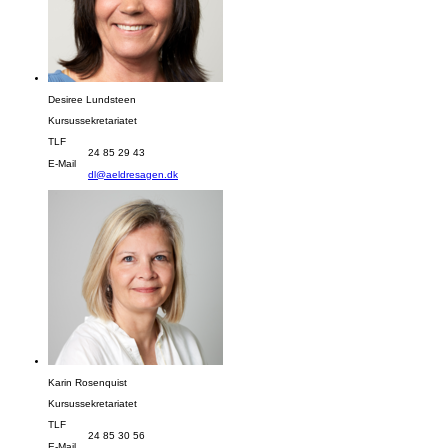
Desiree Lundsteen
Kursussekretariatet
TLF
24 85 29 43
E-Mail
dl@aeldresagen.dk
Karin Rosenquist
Kursussekretariatet
TLF
24 85 30 56
E-Mail