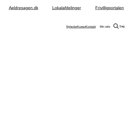
Aeldresagen.dk
Lokalafdelinger
Frivilligportalen
Søg
Nyheder
Kurser
Kontakt
Min side