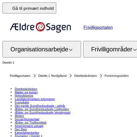
Gå til primært indhold
Frivilligportalen
Organisationsarbejde
Frivilligområder
Distrikt 1
Frivilligportalen
Distrikt 1 Nordjylland
Distriktsledelsen
Forretningsorden
Distriktsledelsen
Møder og kurser
Nyhedsbreve
Landsbestyrelsen informerer
It-området
Det gamle Sundhedsudvalg - udgår
Ældre- og Sundhedsudvalg Limfjorden
Ældre- og Sundhedsudvalg Vendsyssel
Motion
Social-Humanitær
Ældre- og Trafikpolitisk
Arrangement udvalg
Det Sker
Kørselsblanketter
Årsmøder i Distrikt 1