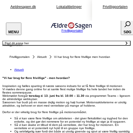
Aeldresagen.dk
Lokalafdelinger
Frivilligportalen
Frivilligportalen
MENU
SØG
Find dit emne her
Frivilligportalen
Aktuelt
Frivilligportalen
Aktuelt
Vi har brug for flere frivillige men hvordan
Aktuelt
"Vi har brug for flere frivillige" - men hvordan?
Inspiration og fælles sparring til næste sæsons indsats for at få flere frivillige til motionen
Vi mødes denne gang online for at samle flest mulige frivillige fra hele landet her inden de
flestes sommerpause.
Webmødet foregår
torsdag d. 13. juni fra kl. 10.00 – 11.30
via programmet Teams – ligesom
de almindelige webkurser.
Sæsonen har budt på en masse dejlig motion og højt humør. Motionsaktiviteterne er utrolig
attraktive, og behovet er stort med ventelister på mange af holdene.
Derfor er der virkelig brug for flere frivillige på motionsområdet.
Så vi kan være flere frivillige om aktiviteten - det giver fleksibilitet og tryghed for den
enkelte, og det gør det nemmere for en potentiel ny frivillige at sige ja til opgaven.
Så vi kan skabe et tilbud til dem på venteliste, der har brug for motionen. En
venteliste er et potentielt nyt hold til en gruppe nye frivillige.
Og selvfølgelig især fordi det både at utrolig givende og sjovt at være frivillig samtidig