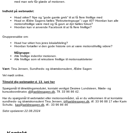
med man selv får glæde af motionen.
Indhold på webmødet:
Hvad virker? Nye og ”gode gamle greb” til at få flere frivillige med
Hvad er Ældre Sagens fælles ”Rekrutteringsuge” i uge 40? Hvordan kan alle
motionsfrivillige være med og få gavn at det fælles fokus?
Hvordan kan vi anvende Facebook til at få flere frivillige?
Gruppesnakke om:
Hvad har virket hos jeres lokalafdeling?
Hvordan fortæller vi den gode historie om at være motionsfrivillig videre?
Målgruppe:
Alle frivillige indenfor motionen.
Alle frivillige som vil rekruttere frivillige til motionsaktiviteter
Vært
: Tina Jensen, Sundheds- og idrætskonsulent, Ældre Sagen
Vel mødt online.
Tilmeld dig webmødet d. 13. juni her
Spørgsmål til tilmeldingsmodulet, kontakt venligst Desiree Lundsteen, Møde- og
kursuskoordinator,
dl@aeldresagen.dk
, Tlf. 33 96 86 42.
Har du spørgsmål til webmødet eller motionsområdet, så er du velkommen til at kontakte
sundheds- og idrætskonsulent Tina Jensen,
tj@aeldresagen.dk
, tlf. 33 96 88 17 eller Karin
Schultz,
kas@aeldresagen.dk
, tlf.: 33 96 86 46
Sidst opdateret 22.08.2024