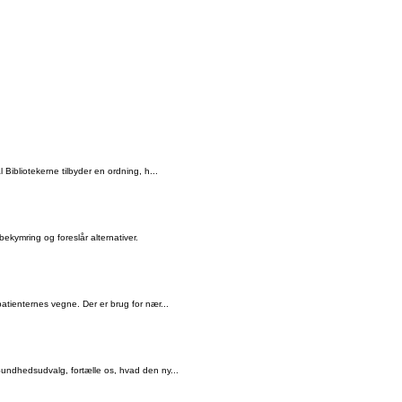
ibliotekerne tilbyder en ordning, h...
kymring og foreslår alternativer.
tienternes vegne. Der er brug for nær...
ndhedsudvalg, fortælle os, hvad den ny...