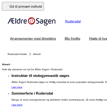
Gå til primært indhold
Rudersdal
Arrangementer med tilmelding
Bliv frivillig
Hjælp til h
Rudersdal forside
Aktuelt
Aktuelt
Hold dig orienteret om nyt fra Ældre Sagen i Rudersdal
Instruktør til stolegymnastik søges
Ældre Sagen Rudersdal søger en frivillig instruktør til vores populære stolegymnastik. D
Læs mere
Sommerferie i Rudersdal
Mange af vores arrangementer og aktiviteter holder sommerpause, så vores frivillige kan få
Læs mere