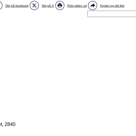
Del på facebook
Del på X
Print siden ud
Kopier og del link
t, 2840