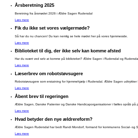
Årsberetning 2025
Beretning fra årsmødet 2026 i Ældre Sagen Rudersdal
Læs mere
Fik du ikke set vores vælgermøde?
Så har du nu chancen! Du kan nemlig se hele mødet her på vores hjemmeside.
Læs mere
Biblioteket til dig, der ikke selv kan komme afsted
Har du svært ved selv at komme på biblioteket? Ældre Sagen i Rudersdal og Rudersdal B
Læs mere
Læserbrev om robotstøvsugere
Robotstøvsugere som erstatning for hjemmehjælp i Rudersdal. Ældre Sagen udtrykker be
Læs mere
Åbent brev til regeringen
Ældre Sagen, Danske Patienter og Danske Handicaporganisationer i fælles opråb på pa
Læs mere
Hvad betyder den nye ældrereform?
Ældre Sagen Rudersdal har bedt Randi Mondorf, formand for kommunens Social- og Su
Læs mere