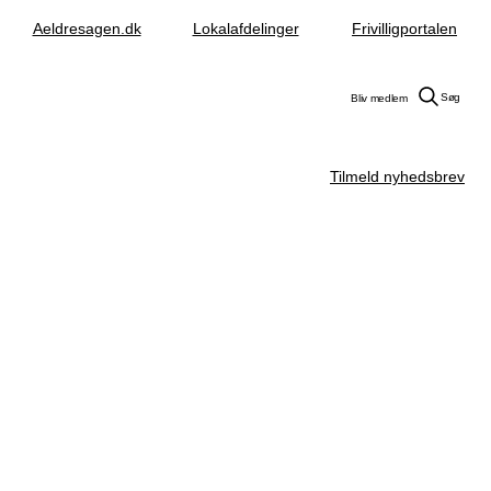
Aeldresagen.dk
Lokalafdelinger
Frivilligportalen
Søg
Bliv medlem
Tilmeld nyhedsbrev