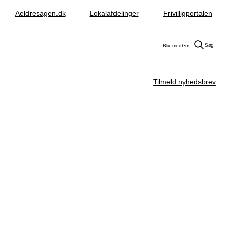
Aeldresagen.dk
Lokalafdelinger
Frivilligportalen
Søg
Bliv medlem
Tilmeld nyhedsbrev