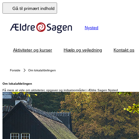
Gå til primært indhold
Nysted
Aktiviteter og kurser
Hjælp og vejledning
Kontakt os
Forside
Om lokalafdelingen
Om lokalafdelingen
Få mere at vide om aktiviteter, opgaver og indsatsområder i Ældre Sagen Nysted