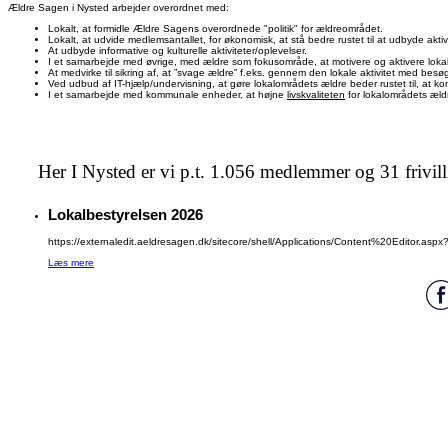
Ældre Sagen i Nysted arbejder overordnet med:
Lokalt, at formidle Ældre Sagens overordnede "politik" for ældreområdet.
Lokalt, at udvide medlemsantallet, for økonomisk, at stå bedre rustet til at udbyde aktiv
At udbyde informative og kulturelle aktiviteter/oplevelser.
I et samarbejde med øvrige, med ældre som fokusområde, at motivere og aktivere loka
At medvirke til sikring af, at ”svage ældre” f.eks. gennem den lokale aktivitet med besø
Ved udbud af IT-hjælp/undervisning, at gøre lokalområdets ældre beder rustet til, at kom
I et samarbejde med kommunale enheder, at højne
livskvaliteten
for lokalområdets æld
Her I Nysted er vi p.t. 1.056 medlemmer og 31 frivill
Lokalbestyrelsen 2026
https://externaledit.aeldresagen.dk/sitecore/shell/Applications/Content%20Editor.
Læs mere