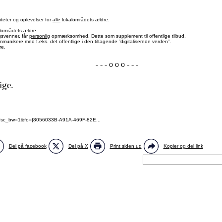
iteter og oplevelser for
alle
lokalområdets ældre.
lområdets ældre.
gsvenner, får
personlig
opmærksomhed. Dette som supplement til offentlige tilbud.
munikere med f.eks. det offentlige i den tiltagende ”digitaliserede verden”.
re.
- - - o o o - - -
ige.
aspx?sc_bw=1&fo={8056033B-A91A-469F-82E...
Del på facebook
Del på X
Print siden ud
Kopier og del link