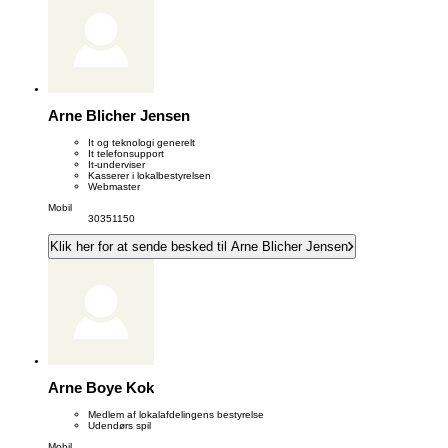
Arne Blicher Jensen
It og teknologi generelt
It telefonsupport
It-underviser
Kasserer i lokalbestyrelsen
Webmaster
Mobil
30351150
Klik her for at sende besked til Arne Blicher Jensen
Arne Boye Kok
Medlem af lokalafdelingens bestyrelse
Udendørs spil
Mobil