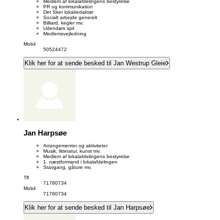
Medlem af lokalafdelingens bestyrelse
PR og kommunikation
Det Sker lokalredaktør
Socialt arbejde generelt
Billiard, kegler mv.
Udendørs spil
Medlemsvejledning
Mobil
50524472
Klik her for at sende besked til Jan Westrup Gleie
Jan Harpsøe
Arrangementer og aktiviteter
Musik, litteratur, kunst mv.
Medlem af lokalafdelingens bestyrelse
1. næstformand i lokalafdelingen
Stavgang, gåture mv.
Tlf
71780734
Mobil
71780734
Klik her for at sende besked til Jan Harpsøe