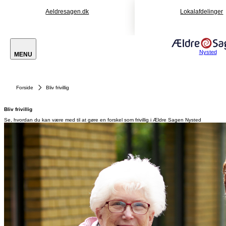
Aeldresagen.dk
Lokalafdelinger
Nysted
MENU
Forside
Bliv frivillig
Bliv frivillig
Se, hvordan du kan være med til at gøre en forskel som frivillig i Ældre Sagen Nysted