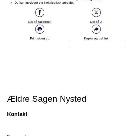
Du kan involvere dig i lokalpolitisk arbejde.
Del på facebook
Del på X
Print siden ud
Kopier og del link
Ældre Sagen Nysted
Kontakt