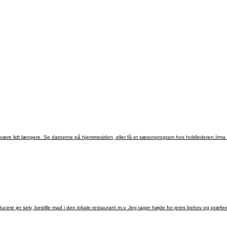
an være lidt længere. Se datoerne på hjemmesiden, eller få et sæsonprogram hos holdlederen.Irma
ducere jer selv, bestille mad i den lokale restaurant m.v. Jeg tager højde for jeres behov og præfer