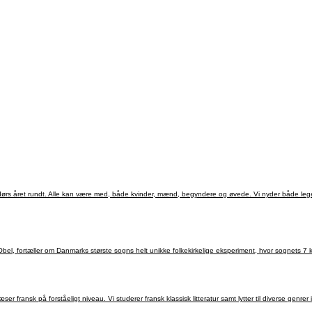
dendørs året rundt. Alle kan være med, både kvinder, mænd, begyndere og øvede. Vi nyder både le
fortæller om Danmarks største sogns helt unikke folkekirkelige eksperiment, hvor sognets 7 kir
nsk på forståeligt niveau. Vi studerer fransk klassisk litteratur samt lytter til diverse genrer i fr