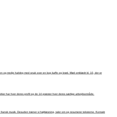
gen og tredje halvleg med snak over en kop kaffe og brød. Mød omklædt kl. 10, der er
ker har hver deres profil og de 14 præster hver deres særlige arbejdsområde.
ansk musik. Desuden træner vi højtlæsning, taler om og resumerer teksterne. Kontakt