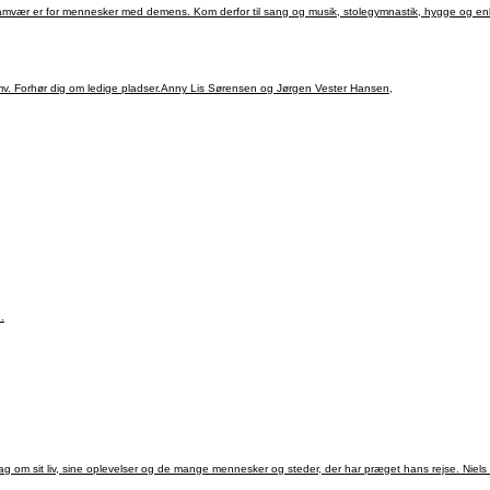
samvær er for mennesker med demens. Kom derfor til sang og musik, stolegymnastik, hygge og enk
 mv. Forhør dig om ledige pladser.Anny Lis Sørensen og Jørgen Vester Hansen,
.
 sit liv, sine oplevelser og de mange mennesker og steder, der har præget hans rejse. Niels h