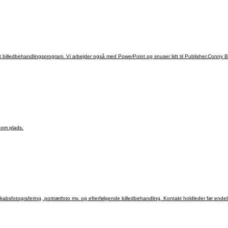
billedbehandlingsprogram. Vi arbejder også med PowerPoint og snuser lidt til Publisher.Conny B
 om plads.
bsfotografering, portrætfoto mv. og efterfølgende billedbehandling. Kontakt holdleder før endeli