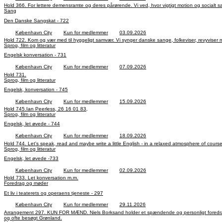
Hold 366. For lettere demensramte og deres pårørende. Vi ved, hvor vigtigt motion og socialt 
Sang
Den Danske Sangskat - 722
København City
Kun for medlemmer
03.09.2026
Hold 722. Kom og vær med til hyggeligt samvær. Vi synger danske sange, folkeviser, revyviser
Sprog, film og litteratur
Engelsk konversation - 731
København City
Kun for medlemmer
07.09.2026
Hold 731.
Sprog, film og litteratur
Engelsk, konversation - 745
København City
Kun for medlemmer
15.09.2026
Hold 745.Ian Peerless, 26 16 01 83,
Sprog, film og litteratur
Engelsk, let øvede - 744
København City
Kun for medlemmer
18.09.2026
Hold 744. Let's speak, read and maybe write a little English - in a relaxed atmosphere of course
Sprog, film og litteratur
Engelsk, let øvede -733
København City
Kun for medlemmer
02.09.2026
Hold 733. Let konversation m.m.
Foredrag og møder
Et liv i teaterets og operaens tjeneste - 297
København City
Kun for medlemmer
29.11.2026
Arrangement 297. KUN FOR MÆND. Niels Borksand holder et spændende og personligt foredrag om
og ofte besøgt Grønland.