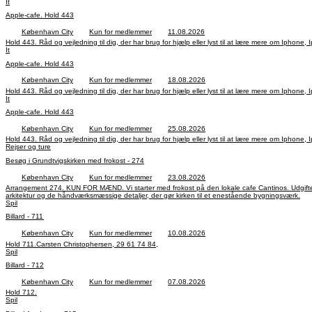
It
Apple-cafe. Hold 443
København City
Kun for medlemmer
11.08.2026
It
Apple-cafe. Hold 443
København City
Kun for medlemmer
18.08.2026
It
Apple-cafe. Hold 443
København City
Kun for medlemmer
25.08.2026
Rejser og ture
Besøg i Grundtvigskirken med frokost - 274
København City
Kun for medlemmer
23.08.2026
Arrangement 274. KUN FOR MÆND. Vi starter med frokost på den lokale cafe Cantinos. Udgiften vil være ca. 80-120
arkitektur og de håndværksmæssige detaljer, der gør kirken til et enestående bygningsværk.
Spil
Billard - 711
København City
Kun for medlemmer
10.08.2026
Hold 711.Carsten Christophersen, 29 61 74 84,
Spil
Billard - 712
København City
Kun for medlemmer
07.08.2026
Hold 712.
Spil