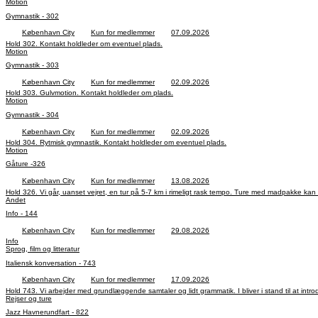
Motion
Gymnastik - 302
København City
Kun for medlemmer
07.09.2026
Hold 302. Kontakt holdleder om eventuel plads.
Motion
Gymnastik - 303
København City
Kun for medlemmer
02.09.2026
Hold 303. Gulvmotion. Kontakt holdleder om plads.
Motion
Gymnastik - 304
København City
Kun for medlemmer
02.09.2026
Hold 304. Rytmisk gymnastik. Kontakt holdleder om eventuel plads.
Motion
Gåture -326
København City
Kun for medlemmer
13.08.2026
Hold 326. Vi går, uanset vejret, en tur på 5-7 km i rimeligt rask tempo. Ture med madpakke k
Andet
Info - 144
København City
Kun for medlemmer
29.08.2026
Info
Sprog, film og litteratur
Italiensk konversation - 743
København City
Kun for medlemmer
17.09.2026
Hold 743. Vi arbejder med grundlæggende samtaler og lidt grammatik. I bliver i stand til at intro
Rejser og ture
Jazz Havnerundfart - 822