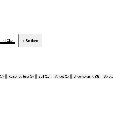
ter i City
+ Se flere
(7)
Rejser og ture (5)
Spil (10)
Andet (1)
Underholdning (3)
Sprog, 