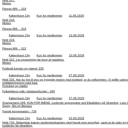
Hold 317.
Motion
Fitness M/K. - 318
København City
Kun for medlemmer
11.08.2026
Hold 318.
Motion
Fitness M/K. - 319
København City
Kun for medlemmer
13.08.2026
Hold 319.
Motion
Fitness M/K. - 322
København City
Kun for medlemmer
10.08.2026
Hold 322. Let opvarmning før brug af maskiner.
Motion
Fodbold kvinder og mænd- 335
København City
Kun for medlemmer
07.08.2026
Hold 335. Har du lyst til sjov og hyggelig motion med boldspil, er du velkommen. Vi spiller u
omklædningsrum med bad.
Foredrag og møder
Folkekirkens rolle i lokalsamfundet - 269
København City
Kun for medlemmer
27.09.2026
Arrangement 269. KUN FOR MÆND. Ledende sognepræst ved Eliaskirken på Vesterbro, Lars Obel, 
Sprog, film og litteratur
Fransk konversation - 734
København City
Kun for medlemmer
02.09.2026
Hold 734. Deltagelse kræver studentereksamen med fransk som sprogfag, samt at du taler og læser fra
holdleder før tilmelding.