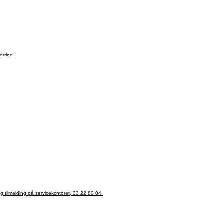
orring.
g tilmelding på servicekontoret, 33 22 80 04.