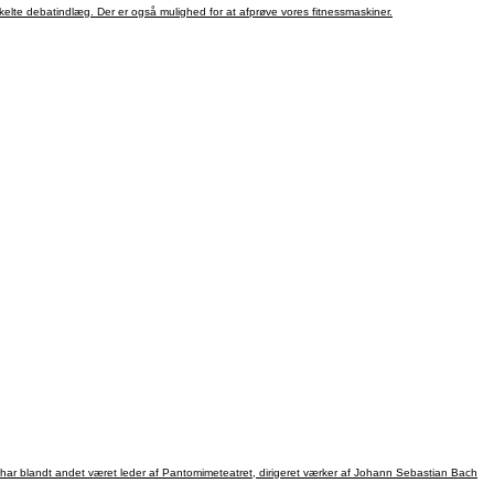
elte debatindlæg. Der er også mulighed for at afprøve vores fitnessmaskiner.
ar blandt andet været leder af Pantomimeteatret, dirigeret værker af Johann Sebastian Bach