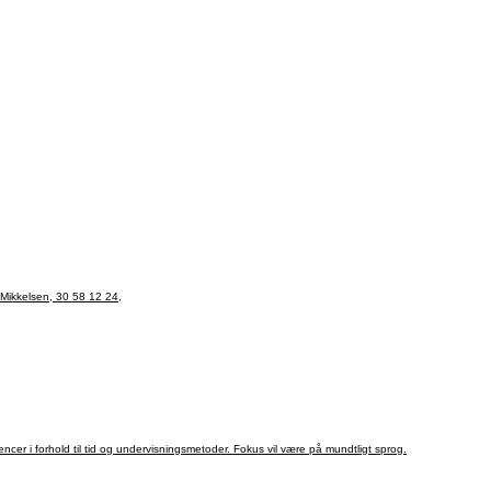
 Mikkelsen, 30 58 12 24,
encer i forhold til tid og undervisningsmetoder. Fokus vil være på mundtligt sprog.