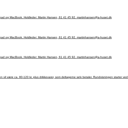
Hold 443. Råd og vejledning til dig, der har brug for hjælp eller lyst til at lære mere om Iphone, Ipad og MacBook. Holdleder: Martin Hansen, 61 41 45 92. martinhansen@a-huset.dk
Hold 443. Råd og vejledning til dig, der har brug for hjælp eller lyst til at lære mere om Iphone, Ipad og MacBook. Holdleder: Martin Hansen, 61 41 45 92. martinhansen@a-huset.dk
Hold 443. Råd og vejledning til dig, der har brug for hjælp eller lyst til at lære mere om Iphone, Ipad og MacBook. Holdleder: Martin Hansen, 61 41 45 92. martinhansen@a-huset.dk
 kr. plus drikkevarer, som deltagerne selv betaler. Rundvisningen starter ved Grundtvigskirken, på Bjerget kl. 14.