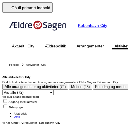
Gå til primært indhold
København-City
Aktuelt i City
Ældrepolitik
Arrangementer
Aktivite
Forside
Aktiviteter i City
Alle aktiviteter i City
Find holdaktiviteter, kurser, ture og andre arrangementer i Ældre Sagen København City
Alle arrangementer og aktiviteter (72)
Motion (25)
Foredrag og møder 
Vis kun arrangementer med
Adgang med kørestol
Teleslynge
Alfabetisk
Dato
Vi har fundet
72
resultater i København City