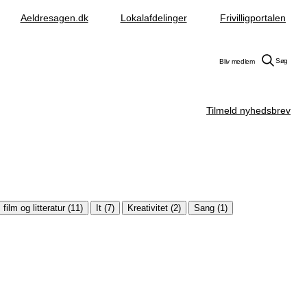
Aeldresagen.dk
Lokalafdelinger
Frivilligportalen
Søg
Bliv medlem
Tilmeld nyhedsbrev
film og litteratur (11)
It (7)
Kreativitet (2)
Sang (1)