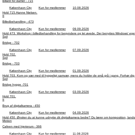
Billard for damer - 715
København City
Kun for medlemmer
10.08.2026
Hold 715.Hanne Nielsen.
It
Billedbehandling - 473
København City
Kun for medlemmer
09.09.2026
Hold 473. Workshop i billedbehandling for begyndere og let øvede. Der benyttes Windows' eget 
Spil
Bridge - 702
København City
Kun for medlemmer
07.09.2026
Hold 702.
Spil
Bridge - 703
København City
Kun for medlemmer
01.09.2026
Hold 703. Kom og vær med til hyggeligt samvær, mens du holder de små grå i gang. Forhør dig
Spil
Bridge hygge -701
København City
Kun for medlemmer
03.09.2026
Hold 701.
It
Brug af digitalkamera - 450
København City
Kun for medlemmer
04.09.2026
Hold 450. Ønsker du at kunne udnytte dit digitalkamera bedre? Du lærer om komposition, landska
Motion
Cafeen med hjerterum - 366
København City
Kun for medlemmer
11.08.2026