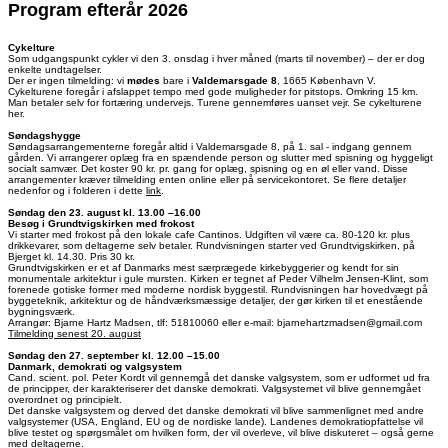
Program efterår 2026
Cykelture
Som udgangspunkt cykler vi den 3. onsdag i hver måned (marts til november) – der er dog
enkelte undtagelser.
Der er ingen tilmelding: vi
mødes
bare i
Valdemarsgade 8
, 1665 København V.
Cykelturene foregår i afslappet tempo med gode muligheder for pitstops. Omkring 15 km.
Man betaler selv for fortæring undervejs. Turene gennemføres uanset vejr. Se cykelturene
her.
Søndagshygge
Søndagsarrangementerne foregår altid i Valdemarsgade 8, på 1. sal - indgang gennem
gården. Vi arrangerer oplæg fra en spændende person og slutter med spisning og hyggeligt
socialt samvær. Det koster 90 kr. pr. gang for oplæg, spisning og en øl eller vand. Disse
arrangementer kræver tilmelding enten online eller på servicekontoret. Se flere detaljer
nedenfor og i folderen i dette
link
.
Søndag den 23. august kl. 13.00 –16.00
Besøg i Grundtvigskirken med frokost
Vi starter med frokost på den lokale cafe Cantinos. Udgiften vil være ca. 80-120 kr. plus
drikkevarer, som deltagerne selv betaler. Rundvisningen starter ved Grundtvigskirken, på
Bjerget kl. 14.30. Pris 30 kr.
Grundtvigskirken er et af Danmarks mest særprægede kirkebyggerier og kendt for sin
monumentale arkitektur i gule mursten. Kirken er tegnet af Peder Vilhelm Jensen-Klint, som
forenede gotiske former med moderne nordisk byggestil. Rundvisningen har hovedvægt på
byggeteknik, arkitektur og de håndværksmæssige detaljer, der gør kirken til et enestående
bygningsværk.
Arrangør: Bjarne Hartz Madsen, tlf: 51810060 eller e-mail: bjarnehartzmadsen@gmail.com
Tilmelding senest
20. august
Søndag den 27. september kl. 12.00 –15.00
Danmark, demokrati og valgsystem
Cand. scient. pol. Peter Kordt vil gennemgå det danske valgsystem, som er udformet ud fra
de principper, der karakteriserer det danske demokrati. Valgsystemet vil blive gennemgået
overordnet og principielt.
Det danske valgsystem og derved det danske demokrati vil blive sammenlignet med andre
valgsystemer (USA, England, EU og de nordiske lande). Landenes demokratiopfattelse vil
blive testet og spørgsmålet om hvilken form, der vil overleve, vil blive diskuteret – også gerne
med deltagerne.