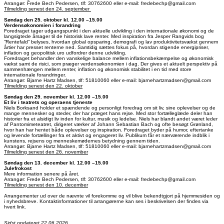
Arrangør: Frede Bech Pedersen, tlf: 30762600 eller e-mail: fredebechp@gmail.com
Tilmelding senest den 24. september
Søndag den 25. oktober kl. 12.00 –15.00
Verdensøkonomien i forandring
Foredraget tager udgangspunkt i den aktuelle udvikling i den internationale økonomi og de
langsigtede årsager til de historisk lave renter. Med inspiration fra Jesper Rangvids bog
”Rentefald” belyses, hvordan global opsparing, demografi og lav produktivitetsvækst gennem
årtier har presset renterne ned. Samtidig sættes fokus på, hvordan stigende energipriser,
inflation og geopolitisk uro udfordrer denne udvikling.
Foredraget behandler den vanskelige balance mellem inflationsbekæmpelse og økonomisk
vækst samt de risici, som præger verdensøkonomien i dag. Der gives et aktuelt perspektiv på
sammenhængen mellem renter, inflation og økonomisk stabilitet i en tid med store
internationale forandringer.
Arrangør: Bjarne Hartz Madsen, tlf: 51810060 eller e-mail: bjarnehartzmadsen@gmail.com
Tilmelding senest den 22. oktober
Søndag den 29. november kl. 12.00 –15.00
Et liv i teatrets og operaens tjeneste
Niels Borksand holder et spændende og personligt foredrag om sit liv, sine oplevelser og de
mange mennesker og steder, der har præget hans rejse. Med stor fortælleglæde deler han
historier fra et alsidigt liv inden for kultur, musik og ledelse. Niels har blandt andet været leder
af Pantomimeteatret, dirigeret værker af Johann Sebastian Bach og ofte besøgt Grønland,
hvor han har hentet både oplevelser og inspiration. Foredraget byder på humor, eftertanke
og levende fortællinger fra et aktivt og engageret liv. Publikum får et nærværende indblik i
kunstens, rejsens og menneskemødernes betydning gennem tiden.
Arrangør: Bjarne Hartz Madsen, tlf: 51810060 eller e-mail: bjarnehartzmadsen@gmail.com
Tilmelding senest den 26. november
Søndag den 13. december
kl. 12.00 –15.00
Julefrokost
Mere information senere på året.
Arrangør: Frede Bech Pedersen, tlf: 30762600 eller e-mail: fredebechp@gmail.com
Tilmelding senest den 10. december
Arrangementer ud over de nævnte vil forekomme og vil blive bekendtgjort på hjemmesiden og
i nyhedsbreve. Kontaktinformationer til arrangørerne kan ses i beskrivelsen der findes via
hvert link.
Sidst opdateret 22.06.2026