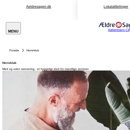
Aeldresagen.dk
Lokalafdelinger
København-Cit
MENU
Forside
Herreklub
Herreklub
Med og uden tatovering - et hyggeligt sted for mandlige seniorer.