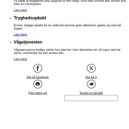
Få hjælp til dagliglivets små opgaver af den slags, hvor man normalt ikke sender bud
efter en håndværker.
Læs mere
Tryghedsopkald
Et kort, dagligt opkald fra en velkendt stemme giver sikkerhed, glæde og mod på
dagen.
Læs mere
Vågetjenesten
Vågetjenestens frivillige sidder hos døende i den allersidste tid, så ingen skal dø
alene, medmindre de selv ønsker det.
Læs mere
Del på facebook
Del på X
Print siden ud
Kopier og del link