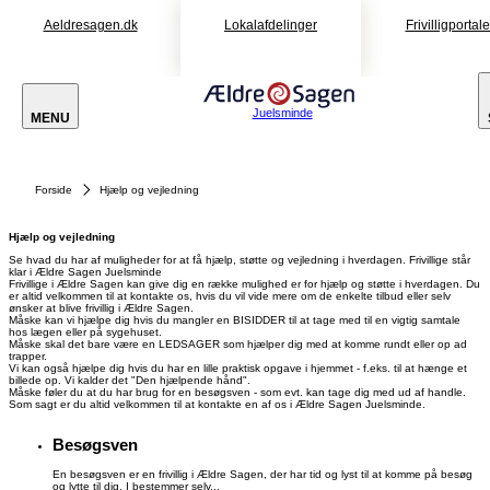
Aeldresagen.dk
Lokalafdelinger
Frivilligportal
Juelsminde
MENU
Forside
Hjælp og vejledning
Hjælp og vejledning
Se hvad du har af muligheder for at få hjælp, støtte og vejledning i hverdagen. Frivillige står
klar i Ældre Sagen Juelsminde
Frivillige i Ældre Sagen kan give dig en række mulighed er for hjælp og støtte i hverdagen. Du
er altid velkommen til at kontakte os, hvis du vil vide mere om de enkelte tilbud eller selv
ønsker at blive frivillig i Ældre Sagen.
Måske kan vi hjælpe dig hvis du mangler en BISIDDER til at tage med til en vigtig samtale
hos lægen eller på sygehuset.
Måske skal det bare være en LEDSAGER som hjælper dig med at komme rundt eller op ad
trapper.
Vi kan også hjælpe dig hvis du har en lille praktisk opgave i hjemmet - f.eks. til at hænge et
billede op. Vi kalder det "Den hjælpende hånd".
Måske føler du at du har brug for en besøgsven - som evt. kan tage dig med ud af handle.
Som sagt er du altid velkommen til at kontakte en af os i Ældre Sagen Juelsminde.
Besøgsven
En besøgsven er en frivillig i Ældre Sagen, der har tid og lyst til at komme på besøg
og lytte til dig. I bestemmer selv...