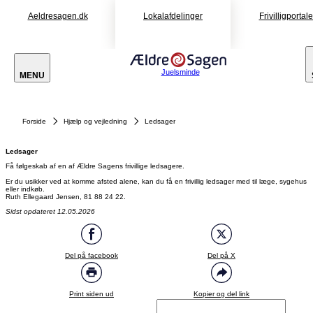
Aeldresagen.dk
Lokalafdelinger
Frivilligportal
Juelsminde
MENU
Forside
Hjælp og vejledning
Ledsager
Ledsager
Få følgeskab af en af Ældre Sagens frivillige ledsagere.
Er du usikker ved at komme afsted alene, kan du få en frivillig ledsager med til læge, sygehus
eller indkøb.
Sidst opdateret 12.05.2026
Del på facebook
Del på X
Print siden ud
Kopier og del link