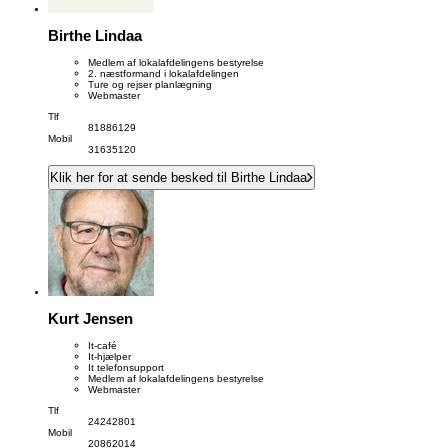
Birthe Lindaa
Medlem af lokalafdelingens bestyrelse
2. næstformand i lokalafdelingen
Ture og rejser planlægning
Webmaster
Tlf
81886129
Mobil
31635120
Klik her for at sende besked til Birthe Lindaa
Kurt Jensen
It-café
It-hjælper
It telefonsupport
Medlem af lokalafdelingens bestyrelse
Webmaster
Tlf
24242801
Mobil
20862014