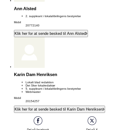
Ann Alsted
2. suppleant i lokalafdelingens bestyrelse
Mobil
20772140
Klik her for at sende besked til Ann Alsted
Karin Dam Henriksen
Lokalt blad redaktion
Det Sker lokalredaktør
5. suppleant i lokalafdelingens bestyrelse
Webmaster
Mobil
20154257
Klik her for at sende besked til Karin Dam Henriksen
Del på facebook
Del på X