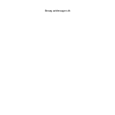
Besøg aeldresagen.dk