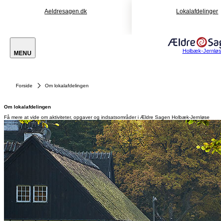
Aeldresagen.dk
Lokalafdelinger
Holbæk-Jernlø
MENU
Forside
Om lokalafdelingen
Om lokalafdelingen
Få mere at vide om aktiviteter, opgaver og indsatsområder i Ældre Sagen Holbæk-Jernløse