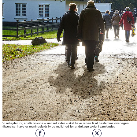
Vi arbejder for, at alle voksne – uanset alder – skal have retten til at bestemme over egen
tilværelse, have et meningsfuldt liv og mulighed for at deltage aktivt i samfundet.