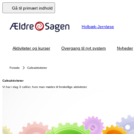
Gå til primært indhold
Holbæk-Jernløse
Aktiviteter og kurser
Overgang til nyt system
Nyheder
Forside
Cafeaktiviteter
Cafeaktiviteter
Vi har i dag 3 caféer, hvor man mødes til forskellige aktiviteter.