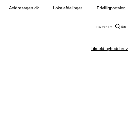
Aeldresagen.dk
Lokalafdelinger
Frivilligportalen
Søg
Bliv medlem
Tilmeld nyhedsbrev