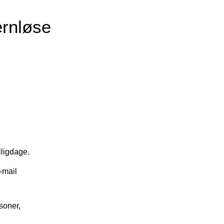
rnløse
lligdage.
-mail
soner,