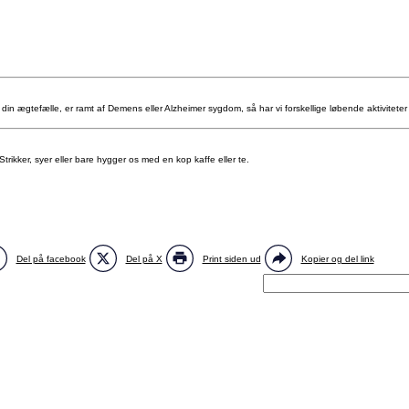
n ægtefælle, er ramt af Demens eller Alzheimer sygdom, så har vi forskellige løbende aktiviteter 
Strikker, syer eller bare hygger os med en kop kaffe eller te.
Del på facebook
Del på X
Print siden ud
Kopier og del link