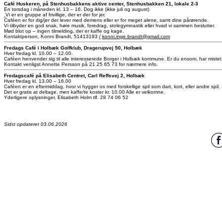
Café Huskeren, på Stenhusbakkens aktive center, Stenhusbakken 21, lokale 2-3
En torsdag i måneden kl. 13 – 16. Dog ikke (ikke juli og august)
Vi er en gruppe af frivillige, der er der for jer.
Caféen er for dig/jer der lever med demens eller er for meget alene, samt dine pårørende.
Vi tilbyder en god snak, høre musik, foredrag, stolegymnastik eller hvad vi sammen beslutter.
Mød blot op – ingen tilmelding, der er kaffe og kage.
Kontaktperson, Konni Brandt, 51413193
/
konni.inge.brandt@gmail.com
Fredags Café i Holbæk Golfklub, Dragerupvej 50, Holbæk
Hver fredag kl. 10.00 – 12.00.
Caféen henvender sig til alle interesserede Borger i Holbæk kommune. Er du ensom, har mistet di
Kontakt venligst Annette Persson på 21 25 65 73 for nærmere info.
Fredagscafé på Elisabeth Centret, Carl Reffsvej 2, Holbæk
Hver fredag kl. 13.00 – 16.00
Caféen er en eftermiddag, hvor vi hygger os med forskellige spil som dart, kort, eller andre spil. 
Det er gratis at deltage, men kaffe/te koster kr. 10,00 Alle er velkomne.
Yderligere oplysninger, Elisabeth Holm tlf. 28 74 06 52
Sidst opdateret 03.06.2026