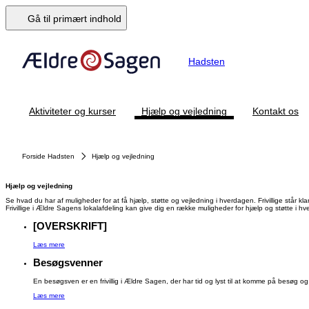
Gå til primært indhold
Hadsten
Aktiviteter og kurser
Hjælp og vejledning
Kontakt os
Forside Hadsten
Hjælp og vejledning
Hjælp og vejledning
Se hvad du har af muligheder for at få hjælp, støtte og vejledning i hverdagen. Frivillige står k
Frivillige i Ældre Sagens lokalafdeling kan give dig en række muligheder for hjælp og støtte i 
[OVERSKRIFT]
Læs mere
Besøgsvenner
En besøgsven er en frivillig i Ældre Sagen, der har tid og lyst til at komme på besøg og ly
Læs mere