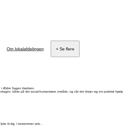
Om lokalafdelingen
+ Se flere
lar i Ældre Sagen Hadsten.
hverdagen, både på det social-humanitære område, og når det drejer sig om praktisk hjælp.
tte til dig. I bestemmer selv...