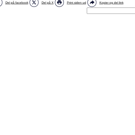
Del på facebook
Del på X
Print siden ud
Kopier og del link