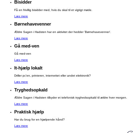
Bisidder
Få en frivillig bisidder med, hvis du skal til et vigtigt møde.
Læs mere
Børnehavevenner
Ældre Sagen i Hadsten har en aktivitet der hedder 'Børnehavevenner'.
Læs mere
Gå med-ven
Gå med-ven
Læs mere
It-hjælp lokalt
Driller pc'en, printeren, internettet eller andet elektronik?
Læs mere
Tryghedsopkald
Ældre Sagen i Hadsten tilbyder et telefonisk tryghedsopkald til ældre hver morgen.
Læs mere
Praktisk hjælp
Har du brug for en hjælpende hånd?
Læs mere