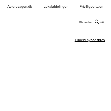
Aeldresagen.dk
Lokalafdelinger
Frivilligportalen
Søg
Bliv medlem
Tilmeld nyhedsbrev