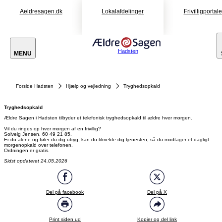
Aeldresagen.dk
Lokalafdelinger
Frivilligportal
Hadsten
MENU
Forside Hadsten
Hjælp og vejledning
Tryghedsopkald
Tryghedsopkald
Ældre Sagen i Hadsten tilbyder et telefonisk tryghedsopkald til ældre hver morgen.
Vil du ringes op hver morgen af en frivillig?
Er du alene og føler du dig utryg, kan du tilmelde dig tjenesten, så du modtager et dagligt
morgenopkald over telefonen.
Ordningen er gratis.
Sidst opdateret 24.05.2026
Del på facebook
Del på X
Print siden ud
Kopier og del link