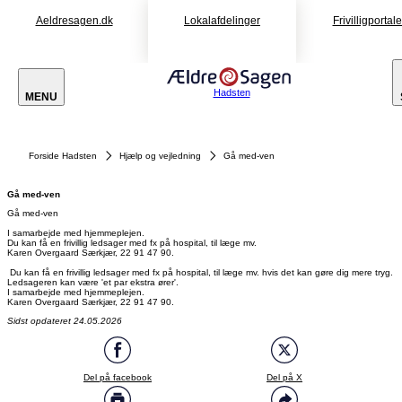
Aeldresagen.dk
Lokalafdelinger
Frivilligportal
Hadsten
MENU
Forside Hadsten
Hjælp og vejledning
Gå med-ven
Gå med-ven
Gå med-ven
I samarbejde med hjemmeplejen.
Du kan få en frivillig ledsager med fx på hospital, til læge mv.
Karen Overgaard Særkjær, 22 91 47 90.
Du kan få en frivillig ledsager med fx på hospital, til læge mv. hvis det kan gøre dig mere tryg.
Ledsageren kan være 'et par ekstra ører'.
I samarbejde med hjemmeplejen.
Karen Overgaard Særkjær, 22 91 47 90.
Sidst opdateret 24.05.2026
Del på facebook
Del på X