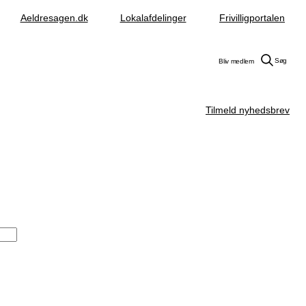
Aeldresagen.dk
Lokalafdelinger
Frivilligportalen
Søg
Bliv medlem
Tilmeld nyhedsbrev