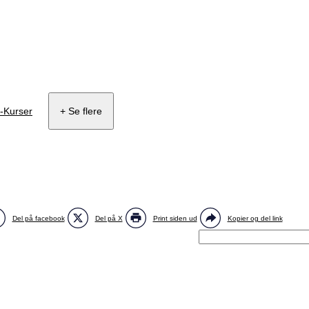
-Kurser
+ Se flere
Del på facebook
Del på X
Print siden ud
Kopier og del link