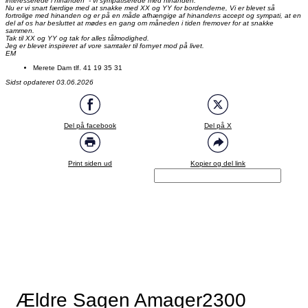
interesserede i hinanden - vi sympatiserede med hinanden.
Nu er vi snart færdige med at snakke med XX og YY for bordenderne, Vi er blevet så
fortrolige med hinanden og er på en måde afhængige af hinandens accept og sympati, at en
del af os har besluttet at mødes en gang om måneden i tiden fremover for at snakke
sammen.
Tak til XX og YY og tak for alles tålmodighed.
Jeg er blevet inspireret af vore samtaler til fornyet mod på livet.
EM
Merete Dam tlf. 41 19 35 31
Sidst opdateret 03.06.2026
Del på facebook
Del på X
Print siden ud
Kopier og del link
Ældre Sagen Amager2300