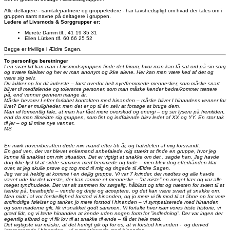
Alle deltagere– samtalepartnere og gruppeledere - har tavshedspligt om hvad der tales om i
gruppen samt navne på deltagere i gruppen.
Ledere af Livsmods & Sorggrupper er:
Merete Damm tlf.. 41 19 35 31
Ellen Lütken tlf. 60 66 25 52
Begge er frivillige i Ældre Sagen.
To personlige beretninger
I en svær tid kan man i Livsmodsgruppen finde det frirum, hvor man kan få sat ord på sin sorg
og svære følelser og her er man anonym og ikke alene. Her kan man være ked af det og
være sig selv.
Du lukker op for dit inderste – først overfor helt nye/fremmede mennesker, som måske snart
bliver til medfølende og tolerante personer, som man måske kender bedre/kommer tættere
på, end venner gennem mange år.
Måske bevarer I efter forløbet kontakten med hinanden – måske bliver I hinandens venner for
livet? Der er muligheder, men det er op til én selv at forsøge at bruge dem.
Man vil formentlig føle, at man har fået mere overskud og energi – og ser lysere på fremtiden,
end da man tilmeldte sig gruppen, som fint og indfølende blev ledet af XX og YY. En stor tak
til jer – og til mine nye venner.
MS
En mørk novemberaften døde min mand efter 56 år, og halvdelen af mig forsvandt.
En god ven, der var blevet enkemand anbefalede mig stærkt at finde en gruppe, hvor jeg
kunne få snakket om min situation. Det er vigtigt at snakke om det , sagde han. Jeg havde
dog ikke lyst til at sidde sammen med fremmede og tude – men blev dog efterhånden klar
over, at jeg skulle prøve og tog mod til mig og ringede til Ældre Sagen.
Jeg var så heldig at komme i en dejlig gruppe. Vi var 7 kvinder, der mødtes og alle havde
været ude for det værste, der kan ramme et menneske – ”at miste” en meget kær og var alle
meget tyndhudede. Det var alt sammen for sørgelig, håbløst og trist og næsten for svært til at
tænke på, bearbejde – vende og dreje og acceptere, og det kan være svært at snakke om.
Men midt i al vor forskellighed forstod vi hinanden, og jo mere vi fik mod til at åbne op for vore
ømfindtlige følelser og tanker, jo mere forstod i hinanden – vi sympatiserede med hinanden
og som møderne gik, fik vi snakket godt sammen. Vi fortalte hver især vores triste historie, vi
græd lidt, og vi lærte hinanden at kende uden nogen form for ”indledning”. Der var ingen der
egentlig afbrød og vi fik lov til at snakke til ende – få det hele med.
Det vigtigste var måske, at det hurtigt gik op for os, at vi forstod hinanden - og derved