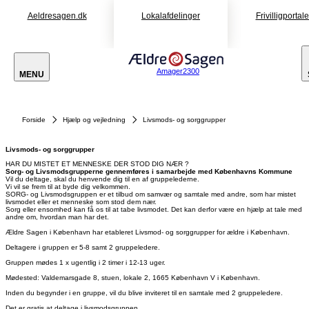
Aeldresagen.dk
Lokalafdelinger
Frivilligportal
Amager2300
MENU
Forside
Hjælp og vejledning
Livsmods- og sorggrupper
Livsmods- og sorggrupper
HAR DU MISTET ET MENNESKE DER STOD DIG NÆR ?
Sorg- og Livsmodsgrupperne gennemføres i samarbejde med Københavns Kommune
Vil du deltage, skal du henvende dig til en af gruppelederne.
Vi vil se frem til at byde dig velkommen.
SORG- og Livsmodsgruppen er et tilbud om samvær og samtale med andre, som har mistet
livsmodet eller et menneske som stod dem nær.
Sorg eller ensomhed kan få os til at tabe livsmodet. Det kan derfor være en hjælp at tale med
andre om, hvordan man har det.
Ældre Sagen i København har etableret Livsmod- og sorggrupper for ældre i København.
Deltagere i gruppen er 5-8 samt 2 gruppeledere.
Gruppen mødes 1 x ugentlig i 2 timer i 12-13 uger.
Mødested: Valdemarsgade 8, stuen, lokale 2, 1665 København V i København.
Inden du begynder i en gruppe, vil du blive inviteret til en samtale med 2 gruppeledere.
Det er gratis at deltage i livsmodsgruppen.