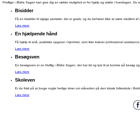
Frivillige i Ældre Sagen kan give dig en række mulighed er for hjælp og støtte i hverdagen. Du er a
Bisidder
Få en bisidder til vigtige samtaler. det er gratis, og du behøver ikke at være medlem af 
Læs mere
En hjælpende hånd
Få hjælp til små, praktiske opgaver i hjemmet, som ikke kræver professionel assistance
Læs mere
Besøgsven
En besøgsven er en frivillig i Ældre Sagen, der har tid og lyst til at komme på besøg og ly
Læs mere
Skoleven
Er du frisk på at bruge nogle herlige timer om måneden på den lokale folkeskole i Bold
Læs mere