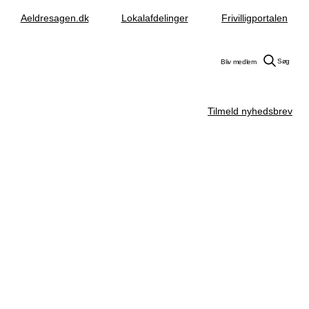
Aeldresagen.dk
Lokalafdelinger
Frivilligportalen
Søg
Bliv medlem
Tilmeld nyhedsbrev