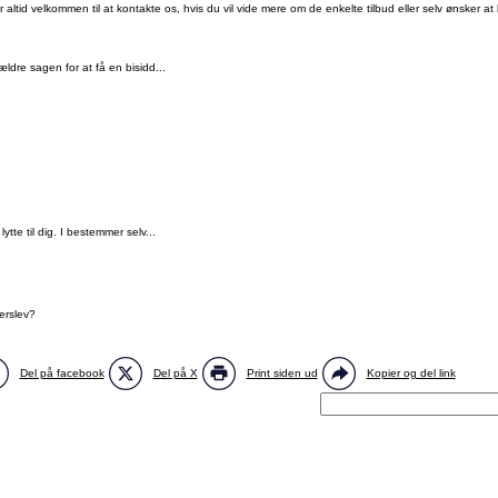
ltid velkommen til at kontakte os, hvis du vil vide mere om de enkelte tilbud eller selv ønsker at bl
ældre sagen for at få en bisidd...
.
tte til dig. I bestemmer selv...
erslev?
Del på facebook
Del på X
Print siden ud
Kopier og del link