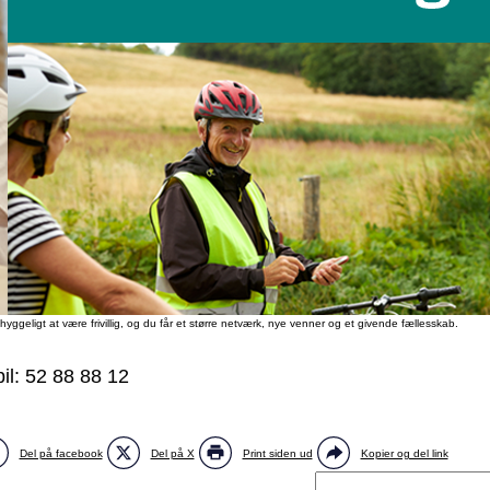
hyggeligt at være frivillig, og du får et større netværk, nye venner og et givende fællesskab.
il: 52 88 88 12
Del på facebook
Del på X
Print siden ud
Kopier og del link