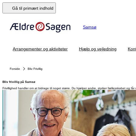
Gå til primært indhold
Samsø
Arrangementer og aktiviteter
Hjælp og vejledning
Kont
Forside
Bliv Frivillig
Bliv frivillig på Samsø
Frivillighed handler om at bidrage til noget større. Du hjælper andre, styrker fællesskabet og får