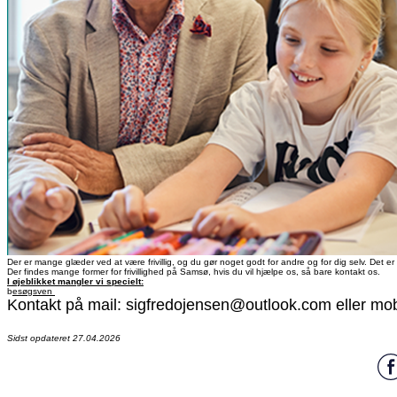
Der er mange glæder ved at være frivillig, og du gør noget godt for andre og for dig selv. Det er 
Der findes mange former for frivillighed på Samsø, hvis du vil hjælpe os, så bare kontakt os.
I øjeblikket mangler vi specielt:
b
esøgsven
Kontakt på mail: sigfredojensen@outlook.com eller mob
Sidst opdateret 27.04.2026