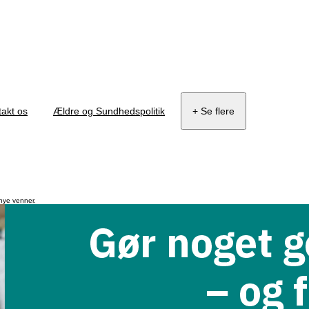
akt os
Ældre og Sundhedspolitik
+ Se flere
 nye venner.