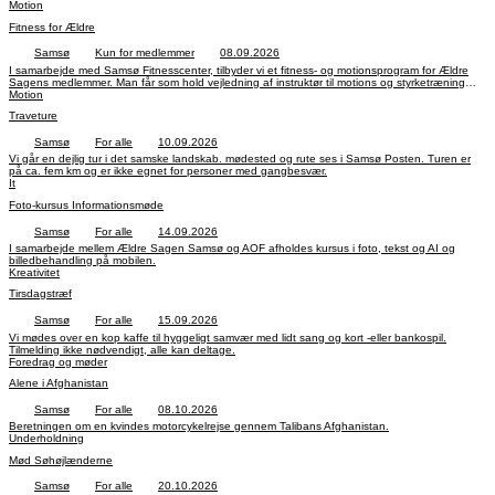
lotteri.
Motion
Fitness for Ældre
Samsø
Kun for medlemmer
08.09.2026
I samarbejde med Samsø Fitnesscenter, tilbyder vi et fitness- og motionsprogram for Ældre
Sagens medlemmer. Man får som hold vejledning af instruktør til motions og styrketræning
Motion
samt vejledning i brug af maskiner og udstyr. Startdato: 8. september.
Traveture
Samsø
For alle
10.09.2026
Vi går en dejlig tur i det samske landskab. mødested og rute ses i Samsø Posten. Turen er
på ca. fem km og er ikke egnet for personer med gangbesvær.
It
Foto-kursus Informationsmøde
Samsø
For alle
14.09.2026
I samarbejde mellem Ældre Sagen Samsø og AOF afholdes kursus i foto, tekst og AI og
billedbehandling på mobilen.
Kreativitet
Tirsdagstræf
Samsø
For alle
15.09.2026
Vi mødes over en kop kaffe til hyggeligt samvær med lidt sang og kort -eller bankospil.
Tilmelding ikke nødvendigt, alle kan deltage.
Foredrag og møder
Alene i Afghanistan
Samsø
For alle
08.10.2026
Beretningen om en kvindes motorcykelrejse gennem Talibans Afghanistan.
Underholdning
Mød Søhøjlænderne
Samsø
For alle
20.10.2026