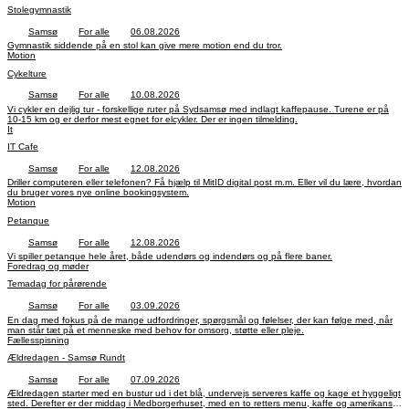
Stolegymnastik
Samsø
For alle
06.08.2026
Gymnastik siddende på en stol kan give mere motion end du tror.
Motion
Cykelture
Samsø
For alle
10.08.2026
Vi cykler en dejlig tur - forskellige ruter på Sydsamsø med indlagt kaffepause. Turene er på
10-15 km og er derfor mest egnet for elcykler. Der er ingen tilmelding.
It
IT Cafe
Samsø
For alle
12.08.2026
Driller computeren eller telefonen? Få hjælp til MitID digital post m.m. Eller vil du lære, hvordan
du bruger vores nye online bookingsystem.
Motion
Petanque
Samsø
For alle
12.08.2026
Vi spiller petanque hele året, både udendørs og indendørs og på flere baner.
Foredrag og møder
Temadag for pårørende
Samsø
For alle
03.09.2026
En dag med fokus på de mange udfordringer, spørgsmål og følelser, der kan følge med, når
man står tæt på et menneske med behov for omsorg, støtte eller pleje.
Fællesspisning
Ældredagen - Samsø Rundt
Samsø
For alle
07.09.2026
Ældredagen starter med en bustur ud i det blå, undervejs serveres kaffe og kage et hyggeligt
sted. Derefter er der middag i Medborgerhuset, med en to retters menu, kaffe og amerikansk