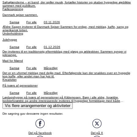
Søhøjlænderne – et band, der spiller musik, fortæller historier og skaber hyggelige øjeblikke
sammen med publikum.
Fællesspisning
Danmark spiser sammen.
Samsø
For alle
03.11.2026
Ældre Sagen inviterer til Danmark Spiser Sammen for enlige, med middag, kaffe, sang og
amerikansk lotteri.
Underholdning
Julehygge
Samsø
For alle
01.12.2026
Der inviteres til en traditionsrig eftermiddag med gløgg og æbleskiver. Sammen synger vi
julesange.
Mad for Mænd
Samsø
For alle
Månedligt
Det er en uformel middag med dejlig mad. Efterfølgende kan der snakkes over en hyggelig
kop kaffe, eller andet man har lyst til.
Kreativitet
På tværs af generationer
Samsø
For alle
Månedligt
Lørdagshygge på tværs af generationer på Kildemosen. Børn i alle aldre, forældre,
bedsteforældre og andre interesserede inviteres til hyggelige formiddage med både
fællesskab og aktiviteter
Vis flere arrangementer og aktiviteter
Din søgning gav desværre ingen resultater.
Del på facebook
Del på X