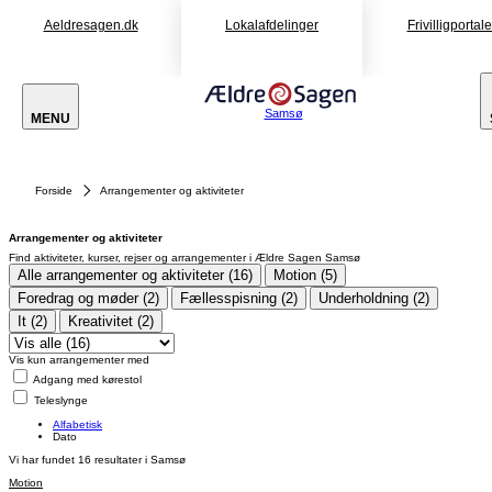
Aeldresagen.dk
Lokalafdelinger
Frivilligportal
Samsø
MENU
Forside
Arrangementer og aktiviteter
Arrangementer og aktiviteter
Find aktiviteter, kurser, rejser og arrangementer i Ældre Sagen Samsø
Alle arrangementer og aktiviteter (16)
Motion (5)
Foredrag og møder (2)
Fællesspisning (2)
Underholdning (2)
It (2)
Kreativitet (2)
Vis kun arrangementer med
Adgang med kørestol
Teleslynge
Alfabetisk
Dato
Vi har fundet
16
resultater i Samsø
Motion