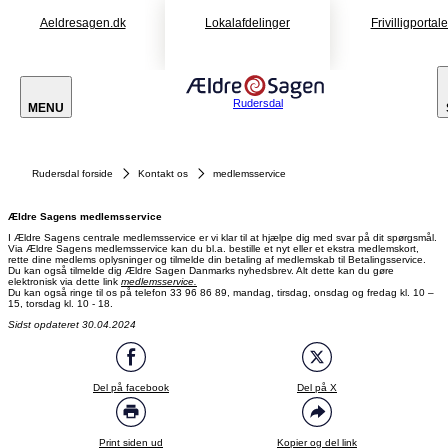
Aeldresagen.dk
Lokalafdelinger
Frivilligportal
Rudersdal
MENU
Rudersdal forside
Kontakt os
medlemsservice
Ældre Sagens medlemsservice
I Ældre Sagens centrale medlemsservice er vi klar til at hjælpe dig med svar på dit spørgsmål.
Via Ældre Sagens medlemsservice kan du bl.a. bestille et nyt eller et ekstra medlemskort,
rette dine medlems oplysninger og tilmelde din betaling af medlemskab til Betalingsservice.
Du kan også tilmelde dig Ældre Sagen Danmarks nyhedsbrev. Alt dette kan du gøre
elektronisk via dette link
medlemsservice.
Du kan også ringe til os på telefon 33 96 86 89, mandag, tirsdag, onsdag og fredag kl. 10 –
15, torsdag kl. 10 - 18.
Sidst opdateret 30.04.2024
Del på facebook
Del på X
Print siden ud
Kopier og del link