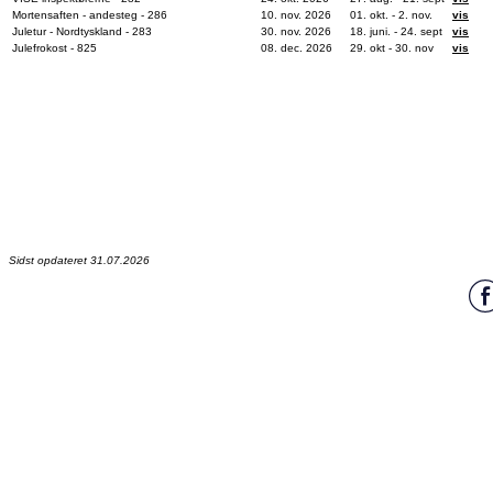
Mortensaften - andesteg - 286
10. nov. 2026
01. okt. - 2. nov.
vis
Juletur - Nordtyskland - 283
30. nov. 2026
18. juni. - 24. sept
vis
Julefrokost - 825
08. dec. 2026
29. okt - 30. nov
vis
Sidst opdateret 31.07.2026