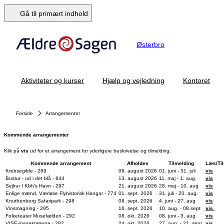
Gå til primært indhold
Østerbro
Aktiviteter og kurser
Hjælp og vejledning
Kontoret
Forside
Arrangementer
Kommende arrangementer
Klik på
vis
ud for et arrangement for yderligere beskrivelse og tilmelding.
Kommende arrangement
Afholdes
Tilmelding
Læs/Ti
Krebsegilde - 289
08. august 2026
01. juni - 31. juli
vis
Bustur - ud i det blå - 844
13. august 2026
11. maj - 1. aug.
vis
Sejltur I Kbh's Havn - 297
21. august 2026
28. maj - 10. aug
vis
Enlige mænd, Værløse Flyhistorisk Hangar - 774
01. sept. 2026
31. juli - 20. aug.
vis
Knuthenborg Safaripark - 298
08. sept. 2026
4. juni - 27. aug
vis
Vinsmagning - 295
16. sept. 2026
10. aug. - 08.sept
vis
Folketeater Musefælden - 292
08. okt. 2026
08. juni - 3. aug
vis
VISE-inspektørerne - 282
24. okt. 2026
27. aug. - 21. sept
vis