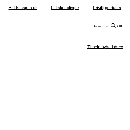
Aeldresagen.dk
Lokalafdelinger
Frivilligportalen
Søg
Bliv medlem
Tilmeld nyhedsbrev