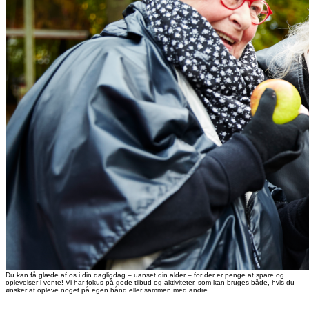
Du kan få glæde af os i din dagligdag – uanset din alder – for der er penge at spare og
oplevelser i vente! Vi har fokus på gode tilbud og aktiviteter, som kan bruges både, hvis du
ønsker at opleve noget på egen hånd eller sammen med andre.