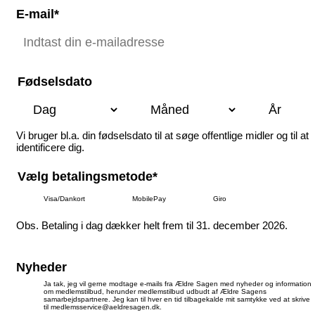
E-mail*
Fødselsdato
Vi bruger bl.a. din fødselsdato til at søge offentlige midler og til at
identificere dig.
Vælg betalingsmetode*
Visa/Dankort
MobilePay
Giro
Obs. Betaling i dag dækker helt frem til 31. december 2026.
Nyheder
Ja tak, jeg vil gerne modtage e-mails fra Ældre Sagen med nyheder og information
om medlemstilbud, herunder medlemstilbud udbudt af Ældre Sagens
samarbejdspartnere. Jeg kan til hver en tid tilbagekalde mit samtykke ved at skrive
til medlemsservice@aeldresagen.dk.