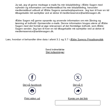
Ja tak, jeg vil gerne modtage e-mails fra min lokalafdeling i Ældre Sagen med
nyheder og information om medlemstilbud fra min lokalafdeling, herunder
medlemstilbud udbudt af Ældre Sagens samarbejdspartnere. Jeg kan til hver en tid
tilbagekalde mit samtykke ved at skrive til medlemsservice@aeldresagen.dk.
Ældre Sagen må gerne opsamle og anvende information om min åbning og
læsning af indhold i fremsendte e-mails. Denne information bruges alene af Ældre
Sagen med det formål at øge relevansen af det fremtidige indhold, som Ældre
Sagen sender. Jeg kan til hver en tid tilbagekalde mit samtykke ved at skrive til
medlemsservice@aeldresagen.dk.
Læs, hvordan vi behandler dine data i afsnit 3.1 og 3.7 i
Ældre Sagens Privatlivspolitik
Send indmeldelse
Slet indtastninger
Del på facebook
Del på X
Print siden ud
Kopier og del link