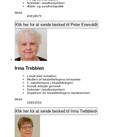
Sekretær i lokalbestyrelsen
Ældre- og sundhedspolitik
Mobil
40818675
Klik her for at sende besked til Peter Enevold
Irma Trebbien
Lokalt blad redaktion
Medlem af lokalafdelingens bestyrelse
1. næstformand i lokalafdelingen
Socialt arbejde generelt
Sekretær i lokalbestyrelsen
Suppleant for lokalafdelingens repræsentant
Mobil
20853554
Klik her for at sende besked til Irma Trebbien