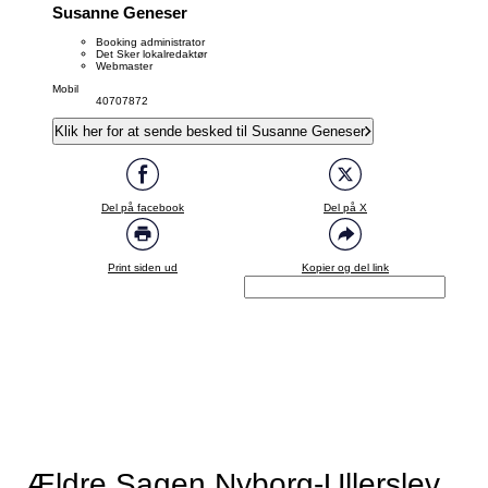
Susanne Geneser
Booking administrator
Det Sker lokalredaktør
Webmaster
Mobil
40707872
Klik her for at sende besked til Susanne Geneser
Del på facebook
Del på X
Print siden ud
Kopier og del link
Ældre Sagen Nyborg-Ullerslev