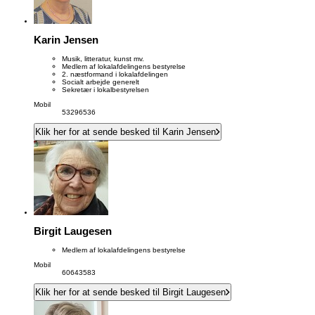
Karin Jensen
Musik, litteratur, kunst mv.
Medlem af lokalafdelingens bestyrelse
2. næstformand i lokalafdelingen
Socialt arbejde generelt
Sekretær i lokalbestyrelsen
Mobil
53296536
Klik her for at sende besked til Karin Jensen
Birgit Laugesen
Medlem af lokalafdelingens bestyrelse
Mobil
60643583
Klik her for at sende besked til Birgit Laugesen