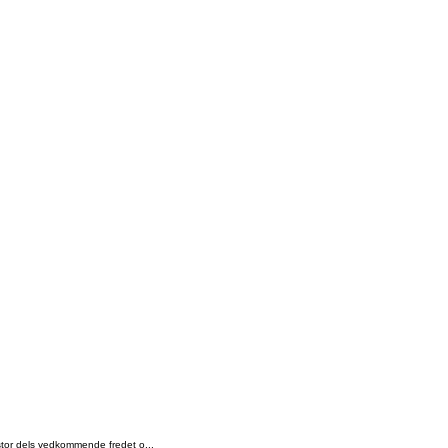
n stor dels vedkommende fredet o...