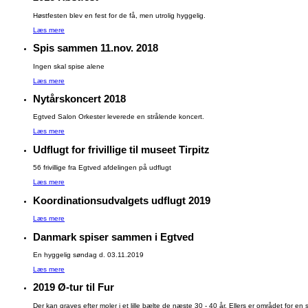
Høstfesten blev en fest for de få, men utrolig hyggelig.
Læs mere
Spis sammen 11.nov. 2018
Ingen skal spise alene
Læs mere
Nytårskoncert 2018
Egtved Salon Orkester leverede en strålende koncert.
Læs mere
Udflugt for frivillige til museet Tirpitz
56 frivillige fra Egtved afdelingen på udflugt
Læs mere
Koordinationsudvalgets udflugt 2019
Læs mere
Danmark spiser sammen i Egtved
En hyggelig søndag d. 03.11.2019
Læs mere
2019 Ø-tur til Fur
Der kan graves efter moler i et lille bælte de næste 30 - 40 år. Ellers er området for e