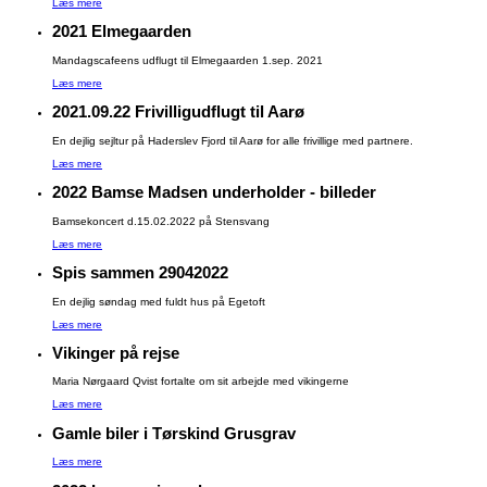
Læs mere
2021 Elmegaarden
Mandagscafeens udflugt til Elmegaarden 1.sep. 2021
Læs mere
2021.09.22 Frivilligudflugt til Aarø
En dejlig sejltur på Haderslev Fjord til Aarø for alle frivillige med partnere.
Læs mere
2022 Bamse Madsen underholder - billeder
Bamsekoncert d.15.02.2022 på Stensvang
Læs mere
Spis sammen 29042022
En dejlig søndag med fuldt hus på Egetoft
Læs mere
Vikinger på rejse
Maria Nørgaard Qvist fortalte om sit arbejde med vikingerne
Læs mere
Gamle biler i Tørskind Grusgrav
Læs mere