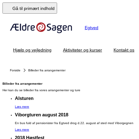
Gå til primært indhold
Egtved
Hjælp og vejledning
Aktiviteter og kurser
Kontakt os
Forside
Billeder fra arrangementer
Billeder fra arrangementer
Her kan du se billeder fra vores arrangementer og ture
Alsturen
Læs mere
Viborgturen august 2018
En bus fuld af pensionister fra Egtved drog d.22. august af sted mod Viborgegnen
Læs mere
2018 Høstfest