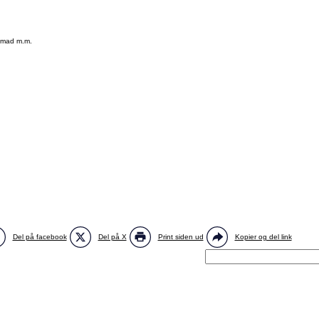
g mad m.m.
Del på facebook
Del på X
Print siden ud
Kopier og del link