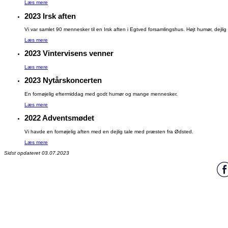
Læs mere
2023 Irsk aften
Vi var samlet 90 mennesker til en Irsk aften i Egtved forsamlingshus. Højt humør, dejli
Læs mere
2023 Vintervisens venner
Læs mere
2023 Nytårskoncerten
En fornøjelig eftermiddag med godt humør og mange mennesker.
Læs mere
2022 Adventsmødet
Vi havde en fornøjelig aften med en dejlig tale med præsten fra Ødsted.
Læs mere
Sidst opdateret 03.07.2023