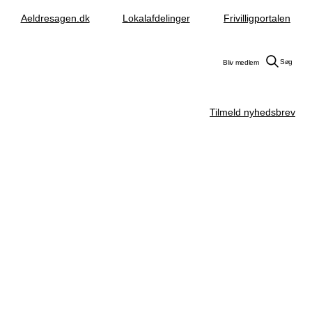
Aeldresagen.dk
Lokalafdelinger
Frivilligportalen
Søg
Bliv medlem
Tilmeld nyhedsbrev