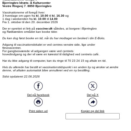
Bjerringbro Idræts- & Kulturcenter
Vestre Ringvej 7. 8850 Bjerringbro
Vaccinationerne vil foregå hver:
3 hverdage om ugen fra
kl. 10.00
til
kl. 16.30
og
1 dag i weekenden fra
kl. 10.00
til
14.00
Fra 1. oktober til den 20. december 2026
Der er oprettet et link på
vacciner.dk
således, at borgere i Bjerringbro
og Rødkærsbro området kan booke tider.
Du kan dog først booke en tid, når du har modtaget en besked i din E-Boks.
Adgang til vaccinationslokalet er ved centres venstre side, lige under
fitnesscentret.
For gangbesværede vil adgangen være ved centrets
hovedindgang og der vil være en kørestol til rådighed ved centrets café.
Har du ikke adgang til computer, kan du ringe til 70 23 24 15 og aftale en tid.
Hvis du allerede har bestilt et vaccinationstidspunkt i en anden by og ønsker at ændre
denne, vil aftalen automatisk blive annulleret ved en ny bestilling.
Sidst opdateret 22.06.2026
Del på facebook
Del på X
Print siden ud
Kopier og del link