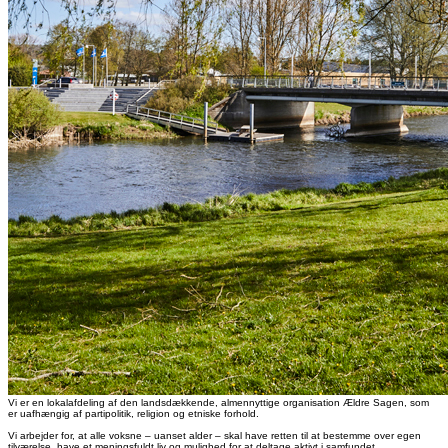
Vi er en lokalafdeling af den landsdækkende, almennyttige organisation Ældre Sagen, som
er uafhængig af partipolitik, religion og etniske forhold.
Vi arbejder for, at alle voksne – uanset alder – skal have retten til at bestemme over egen
tilværelse, have et meningsfuldt liv og mulighed for at deltage aktivt i samfundet.