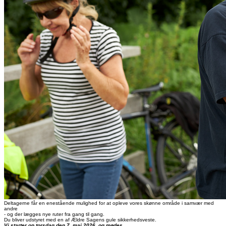
Deltagerne får en enestående mulighed for at opleve vores skønne område i samvær med
andre
- og der lægges nye ruter fra gang til gang.
Du bliver udstyret med en af Ældre Sagens gule sikkerhedsveste.
Vi starter op torsdag den 7. maj 2026, og mødes