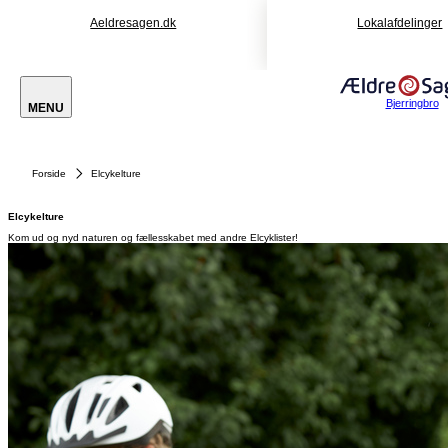
Aeldresagen.dk
Lokalafdelinger
Bjerringbro
MENU
Forside
Elcykelture
Elcykelture
Kom ud og nyd naturen og fællesskabet med andre Elcyklister!