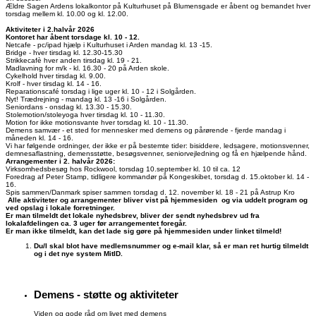
Ældre Sagen Ardens lokalkontor på Kulturhuset på Blumensgade er åbent og bemandet hver
torsdag mellem kl. 10.00 og kl. 12.00.
Aktiviteter i 2.halvår 2026
Kontoret har åbent torsdage kl. 10 - 12.
Netcafe - pc/ipad hjælp i Kulturhuset i Arden mandag kl. 13 -15.
Bridge - hver tirsdag kl. 12.30-15.30
Strikkecafè hver anden tirsdag kl. 19 - 21.
Madlavning for m/k - kl. 16.30 - 20 på Arden skole.
Cykelhold hver tirsdag kl. 9.00.
Krolf - hver tirsdag kl. 14 - 16.
Reparationscafé torsdag i lige uger kl. 10 - 12 i Solgården.
Nyt! Trædrejning - mandag kl. 13 -16 i Solgården.
Seniordans - onsdag kl. 13.30 - 15.30.
Stolemotion/stoleyoga hver tirsdag kl. 10 - 11.30.
Motion for ikke motionsvante hver torsdag kl. 10 - 11.30.
Demens samvær - et sted for mennesker med demens og pårørende - fjerde mandag i
måneden kl. 14 - 16.
Vi har følgende ordninger, der ikke er på bestemte tider: bisiddere, ledsagere, motionsvenner,
demnesaflastning, demensstøtte, besøgsvenner, seniorvejledning og få en hjælpende hånd.
Arrangementer i 2. halvår 2026:
Virksomhedsbesøg hos Rockwool, torsdag 10.september kl. 10 til ca. 12
Foredrag af Peter Stamp, tidligere kommandør på Kongeskibet, torsdag d. 15.oktober kl. 14 -
16.
Spis sammen/Danmark spiser sammen torsdag d. 12. november kl. 18 - 21 på Astrup Kro
Alle aktiviteter og arrangementer bliver vist på hjemmesiden og via uddelt program og
ved opslag i lokale forretninger.
Er man tilmeldt det lokale nyhedsbrev, bliver der sendt nyhedsbrev ud fra
lokalafdelingen ca. 3 uger før arrangementet foregår.
Er man ikke tilmeldt, kan det lade sig gøre på hjemmesiden under linket tilmeld!
Du/I skal blot have medlemsnummer og e-mail klar, så er man ret hurtig tilmeldt
og i det nye system MitID.
Demens - støtte og aktiviteter
Viden og gode råd om livet med demens