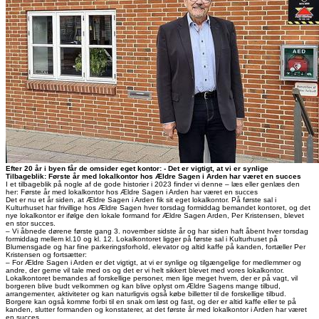
Efter 20 år i byen får de omsider eget kontor: - Det er vigtigt, at vi er synlige
Tilbageblik: Første år med lokalkontor hos Ældre Sagen i Arden har været en succes
I et tilbageblik på nogle af de gode historier i 2023 finder vi denne – læs eller genlæs den
her: Første år med lokalkontor hos Ældre Sagen i Arden har været en succes
Det er nu et år siden, at Ældre Sagen i Arden fik sit eget lokalkontor. På første sal i
Kulturhuset har frivillige hos Ældre Sagen hver torsdag formiddag bemandet kontoret, og det
nye lokalkontor er ifølge den lokale formand for Ældre Sagen Arden, Per Kristensen, blevet
en stor succes.
– Vi åbnede dørene første gang 3. november sidste år og har siden haft åbent hver torsdag
formiddag mellem kl.10 og kl. 12. Lokalkontoret ligger på første sal i Kulturhuset på
Blumensgade og har fine parkeringsforhold, elevator og altid kaffe på kanden, fortæller Per
Kristensen og fortsætter:
– For Ældre Sagen i Arden er det vigtigt, at vi er synlige og tilgængelige for medlemmer og
andre, der gerne vil tale med os og det er vi helt sikkert blevet med vores lokalkontor.
Lokalkontoret bemandes af forskellige personer, men lige meget hvem, der er på vagt, vil
borgeren blive budt velkommen og kan blive oplyst om Ældre Sagens mange tilbud,
arrangementer, aktiviteter og kan naturligvis også købe billetter til de forskellige tilbud.
Borgere kan også komme forbi til en snak om løst og fast, og der er altid kaffe eller te på
kanden, slutter formanden og konstaterer, at det første år med lokalkontor i Arden har været
en succes.