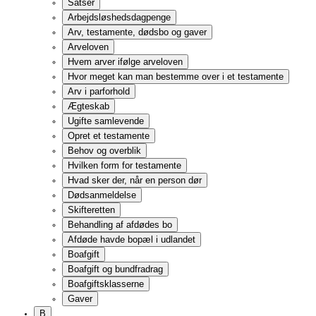
Begravelse og bisættelse mv.
Offentlig begravelseshjælp
Privat begravelseshjælp
Begravelsesopsparing og ønsker
Bilstøtte
Betingelser for bilstøtte
Bilstøttens omfang og vilkår
Tilskud til kørekort
Anke af afgørelse
Handicapparkeringskort
Bolig
Andelsboliger
Private andelsboliger
Andelsboligforeningen
Køb og salg af andelsbolig
Bofællesskaber
Boligskift
Grund til at flytte?
Boligformer og økonomisk støtte
Boligstøtte
Satser 2026