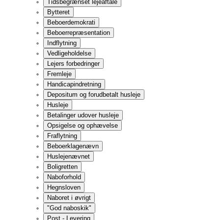
Plejehjem og beskyttede boliger
Plejeboliger og ældreboliger
Visitation til plejehjem, plejebolig og ældrebolig
Plejeboliggaranti og ventelister
Flytning til anden kommune
Flytning uden samtykke
Samtykke til flytning
Betingelser for flytning uden informeret samtykke
Klage
Værgemål, attest eller fremtidsfuldmagt
Betaling i plejebolig og ældrebolig
Betaling på plejehjem efter gamle regler
Økonomien når ægtefællen flytter i plejebolig eller plejehjem
Fraflytning og opsigelse af pleje- eller ældrebolig samt pleje
Plejehjemsbeboeres rettigheder
Tilsyn
C
D
Dagcentre og daghjem
Dagcentre
Daghjem