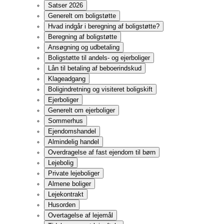
Beboerdemokrati
Beboerrepræsentation
Indflytning
Vedligeholdelse
Lejers forbedringer
Fremleje
Handicapindretning
Depositum og forudbetalt husleje
Husleje
Betalinger udover husleje
Opsigelse og ophævelse
Fraflytning
Beboerklagenævn
Huslejenævnet
Boligretten
Naboforhold
Hegnsloven
Naboret i øvrigt
"God naboskik"
Post - Levering
Ældreboliger