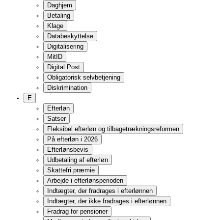
Selvstændig virksomhed
Fortrydelsesordning
Erstatning
Skadesansvar/erstatning
Tingsskade
Personskade
Årsagssammenhæng
Arbejdsskade
Ulykke
F
Ferieloven
Fleksjob og andre job på særlige vilkår
Fleksjob
Ledighedsydelse
Løntilskud til førtidspensionister
Job og handicap
Seniorjob
Fleksydelse
Folkepension og førtidspension
Social pension og Udbetaling Danmark
Folkepension