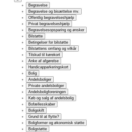
Generelt om boligstøtte
Hvad indgår i beregning af boligstøtte?
Beregning af boligstøtte
Ansøgning og udbetaling
Boligstøtte til andels- og ejerboliger
Lån til betaling af beboerindskud
Klageadgang
Boligindretning og visiteret boligskift
Ejerboliger
Generelt om ejerboliger
Sommerhus
Ejendomshandel
Almindelig handel
Overdragelse af fast ejendom til børn
Lejebolig
Private lejeboliger
Almene boliger
Lejekontrakt
Husorden
Overtagelse af lejemål
Tidsbegrænset lejeaftale
Bytteret