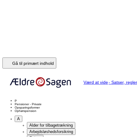
Arv, testamente, dødsbo og gaver
Arveloven
Hvem arver ifølge arveloven
Hvor meget kan man bestemme over i et testamente
Arv i parforhold
Ægteskab
Ugifte samlevende
Opret et testamente
Behov og overblik
Hvilken form for testamente
Hvad sker der, når en person dør
Dødsanmeldelse
Skifteretten
Behandling af afdødes bo
Afdøde havde bopæl i udlandet
Boafgift
Boafgift og bundfradrag
Boafgiftsklasserne
Gaver
B
Begravelse