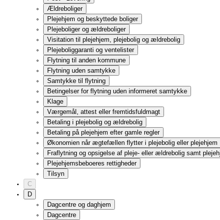
Betaling
Klage
Databeskyttelse
Digitalisering
MitID
Digital Post
Obligatorisk selvbetjening
Diskrimination
E
Efterløn
Satser
Fleksibel efterløn og tilbagetrækningsreformen
På efterløn i 2026
Efterlønsbevis
Udbetaling af efterløn
Skattefri præmie
Arbejde i efterlønsperioden
Indtægter, der fradrages i efterlønnen
Indtægter, der ikke fradrages i efterlønnen
Fradrag for pensioner
Medlemsperiode og efterlønsbidrag
Bopæl og ophold i udlandet