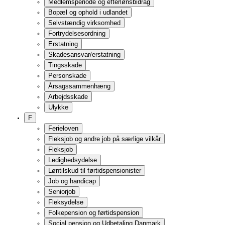
Folkepensionens størrelse
Betingelser
Ansøgning
Overgang til folkepension
Udbetaling
Beregning af folkepension
Likvid formue
Den personlige tillægsprocent
Ældrecheck og helbredstillæg
Varmetillæg
Særlige personlige tillæg
Opsat folkepension
Til folkepension fra førtidspension, seniorpension og tidlig p
Til folkepension fra efterløn eller arbejdsløshedsunderstøttel
Fælles bestemmelser for folkepension og førtidspension
Beregning af pension
Ændringer i beregningsgrundlaget
Betydning af engangsindtægter
Årsbrev
Pension ved bopæl i udlandet
Pension, hvis man har boet i udlandet