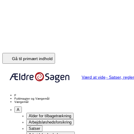
Hvor meget kan man bestemme over i et testamente
Arv i parforhold
Ægteskab
Ugifte samlevende
Opret et testamente
Behov og overblik
Hvilken form for testamente
Hvad sker der, når en person dør
Dødsanmeldelse
Skifteretten
Behandling af afdødes bo
Afdøde havde bopæl i udlandet
Boafgift
Boafgift og bundfradrag
Boafgiftsklasserne
Gaver
B
Begravelse
Begravelse og bisættelse mv.
Offentlig begravelseshjælp
Privat begravelseshjælp