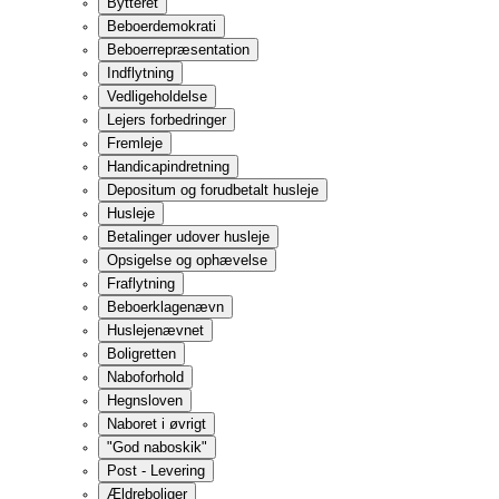
Plejeboliggaranti og ventelister
Flytning til anden kommune
Flytning uden samtykke
Samtykke til flytning
Betingelser for flytning uden informeret samtykke
Klage
Værgemål, attest eller fremtidsfuldmagt
Betaling i plejebolig og ældrebolig
Betaling på plejehjem efter gamle regler
Økonomien når ægtefællen flytter i plejebolig eller plejehjem
Fraflytning og opsigelse af pleje- eller ældrebolig samt pleje
Plejehjemsbeboeres rettigheder
Tilsyn
C
D
Dagcentre og daghjem
Dagcentre
Daghjem
Betaling
Klage
Databeskyttelse