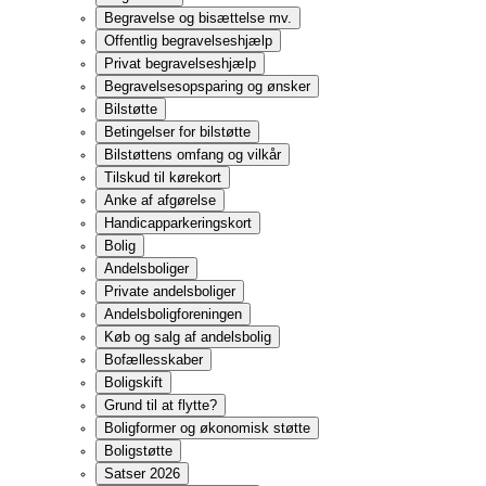
Ansøgning og udbetaling
Boligstøtte til andels- og ejerboliger
Lån til betaling af beboerindskud
Klageadgang
Boligindretning og visiteret boligskift
Ejerboliger
Generelt om ejerboliger
Sommerhus
Ejendomshandel
Almindelig handel
Overdragelse af fast ejendom til børn
Lejebolig
Private lejeboliger
Almene boliger
Lejekontrakt
Husorden
Overtagelse af lejemål
Tidsbegrænset lejeaftale
Bytteret
Beboerdemokrati
Beboerrepræsentation
Indflytning