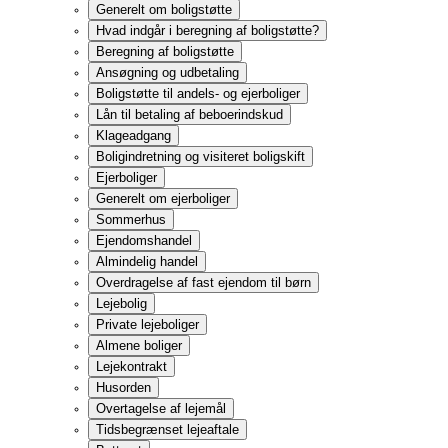
Vedligeholdelse
Lejers forbedringer
Fremleje
Handicapindretning
Depositum og forudbetalt husleje
Husleje
Betalinger udover husleje
Opsigelse og ophævelse
Fraflytning
Beboerklagenævn
Huslejenævnet
Boligretten
Naboforhold
Hegnsloven
Naboret i øvrigt
"God naboskik"
Post - Levering
Ældreboliger
Plejehjem og beskyttede boliger
Plejeboliger og ældreboliger
Visitation til plejehjem, plejebolig og ældrebolig