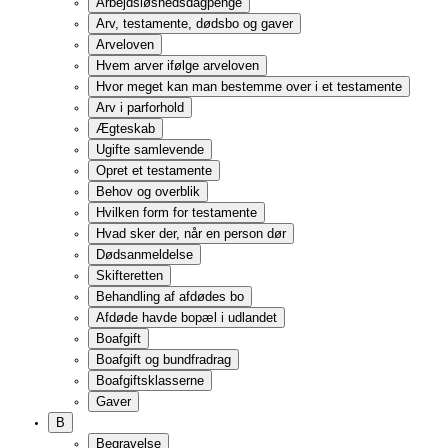
Begravelsesopsparing og ønsker
Bilstøtte
Betingelser for bilstøtte
Bilstøttens omfang og vilkår
Tilskud til kørekort
Anke af afgørelse
Handicapparkeringskort
Bolig
Andelsboliger
Private andelsboliger
Andelsboligforeningen
Køb og salg af andelsbolig
Bofællesskaber
Boligskift
Grund til at flytte?
Boligformer og økonomisk støtte
Boligstøtte
Satser 2026
Generelt om boligstøtte
Hvad indgår i beregning af boligstøtte?
Beregning af boligstøtte