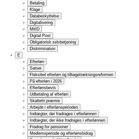
Skadesansvar/erstatning
Tingsskade
Personskade
Årsagssammenhæng
Arbejdsskade
Ulykke
F
Ferieloven
Fleksjob og andre job på særlige vilkår
Fleksjob
Ledighedsydelse
Løntilskud til førtidspensionister
Job og handicap
Seniorjob
Fleksydelse
Folkepension og førtidspension
Social pension og Udbetaling Danmark
Folkepension
Folkepensionens størrelse
Betingelser
Ansøgning