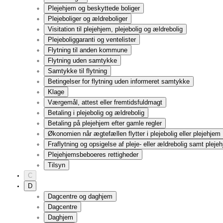
Digitalisering
MitID
Digital Post
Obligatorisk selvbetjening
Diskrimination
E
Efterløn
Satser
Fleksibel efterløn og tilbagetrækningsreformen
På efterløn i 2026
Efterlønsbevis
Udbetaling af efterløn
Skattefri præmie
Arbejde i efterlønsperioden
Indtægter, der fradrages i efterlønnen
Indtægter, der ikke fradrages i efterlønnen
Fradrag for pensioner
Medlemsperiode og efterlønsbidrag
Bopæl og ophold i udlandet
Selvstændig virksomhed
Fortrydelsesordning
Erstatning