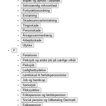
Overgang til folkepension
Udbetaling
Beregning af folkepension
Likvid formue
Den personlige tillægsprocent
Ældrecheck og helbredstillæg
Varmetillæg
Særlige personlige tillæg
Opsat folkepension
Til folkepension fra førtidspension, seniorpension og tidlig p
Til folkepension fra efterløn eller arbejdsløshedsunderstøttel
Fælles bestemmelser for folkepension og førtidspension
Beregning af pension
Ændringer i beregningsgrundlaget
Betydning af engangsindtægter
Årsbrev
Pension ved bopæl i udlandet
Pension, hvis man har boet i udlandet
Pension fra udlandet
Ferie i udlandet
Inddragelse af pension