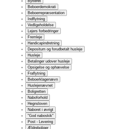
Naboforhold
Hegnsloven
Naboret i øvrigt
"God naboskik"
Post - Levering
Ældreboliger
Plejehjem og beskyttede boliger
Plejeboliger og ældreboliger
Visitation til plejehjem, plejebolig og ældrebolig
Plejeboliggaranti og ventelister
Flytning til anden kommune
Flytning uden samtykke
Samtykke til flytning
Betingelser for flytning uden informeret samtykke
Klage
Værgemål, attest eller fremtidsfuldmagt
Betaling i plejebolig og ældrebolig
Betaling på plejehjem efter gamle regler
Økonomien når ægtefællen flytter i plejebolig eller plejehjem
Fraflytning og opsigelse af pleje- eller ældrebolig samt pleje
Plejehjemsbeboeres rettigheder