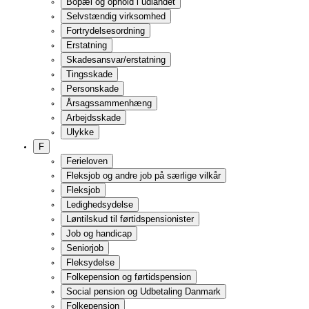
Job og handicap
Seniorjob
Fleksydelse
Folkepension og førtidspension
Social pension og Udbetaling Danmark
Folkepension
Folkepensionens størrelse
Betingelser
Ansøgning
Overgang til folkepension
Udbetaling
Beregning af folkepension
Likvid formue
Den personlige tillægsprocent
Ældrecheck og helbredstillæg
Varmetillæg
Særlige personlige tillæg
Opsat folkepension
Til folkepension fra førtidspension, seniorpension og tidlig p
Til folkepension fra efterløn eller arbejdsløshedsunderstøttel
Fælles bestemmelser for folkepension og førtidspension