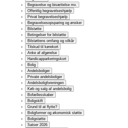
Bofællesskaber
Boligskift
Grund til at flytte?
Boligformer og økonomisk støtte
Boligstøtte
Satser 2026
Generelt om boligstøtte
Hvad indgår i beregning af boligstøtte?
Beregning af boligstøtte
Ansøgning og udbetaling
Boligstøtte til andels- og ejerboliger
Lån til betaling af beboerindskud
Klageadgang
Boligindretning og visiteret boligskift
Ejerboliger
Generelt om ejerboliger
Sommerhus
Ejendomshandel
Almindelig handel
Overdragelse af fast ejendom til børn
Lejebolig