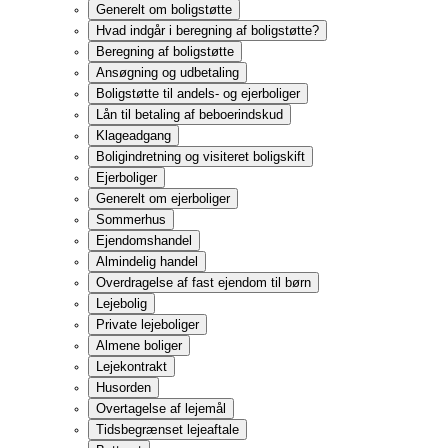
Private lejeboliger
Almene boliger
Lejekontrakt
Husorden
Overtagelse af lejemål
Tidsbegrænset lejeaftale
Bytteret
Beboerdemokrati
Beboerrepræsentation
Indflytning
Vedligeholdelse
Lejers forbedringer
Fremleje
Handicapindretning
Depositum og forudbetalt husleje
Husleje
Betalinger udover husleje
Opsigelse og ophævelse
Fraflytning
Beboerklagenævn
Huslejenævnet
Boligretten