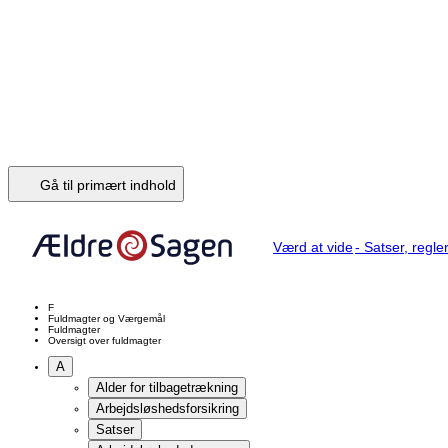
Fuldmagter
Ældre Sagens Generalfuldmagt
A
Alder for tilbagetrækning
Arbejdsløshedsforsikring
Satser
Arbejdsløshedsdagpenge
Arv, testamente, dødsbo og gaver
Arveloven
Hvem arver ifølge arveloven
Hvor meget kan man bestemme over i et testamente
Arv i parforhold
Ægteskab
Ugifte samlevende
Opret et testamente
Behov og overblik
Hvilken form for testamente
Hvad sker der, når en person dør
Dødsanmeldelse
Skifteretten
Behandling af afdødes bo
Afdøde havde bopæl i udlandet