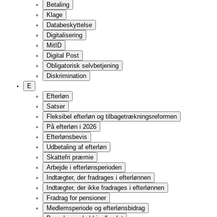
Skattefri præmie
Arbejde i efterlønsperioden
Indtægter, der fradrages i efterlønnen
Indtægter, der ikke fradrages i efterlønnen
Fradrag for pensioner
Medlemsperiode og efterlønsbidrag
Bopæl og ophold i udlandet
Selvstændig virksomhed
Fortrydelsesordning
Erstatning
Skadesansvar/erstatning
Tingsskade
Personskade
Årsagssammenhæng
Arbejdsskade
Ulykke
F
Ferieloven
Fleksjob og andre job på særlige vilkår
Fleksjob
Ledighedsydelse
Løntilskud til førtidspensionister