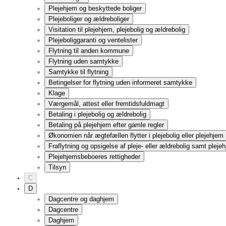
Tilsyn
C
D
Dagcentre og daghjem
Dagcentre
Daghjem
Betaling
Klage
Databeskyttelse
Digitalisering
MitID
Digital Post
Obligatorisk selvbetjening
Diskrimination
E
Efterløn
Satser
Fleksibel efterløn og tilbagetrækningsreformen
På efterløn i 2026
Efterlønsbevis
Udbetaling af efterløn