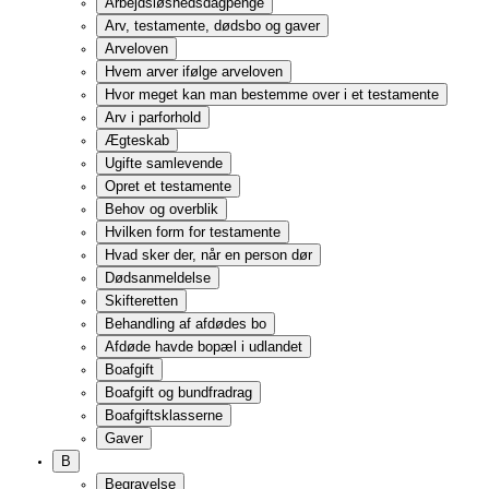
Boafgift
Boafgift og bundfradrag
Boafgiftsklasserne
Gaver
B
Begravelse
Begravelse og bisættelse mv.
Offentlig begravelseshjælp
Privat begravelseshjælp
Begravelsesopsparing og ønsker
Bilstøtte
Betingelser for bilstøtte
Bilstøttens omfang og vilkår
Tilskud til kørekort
Anke af afgørelse
Handicapparkeringskort
Bolig
Andelsboliger
Private andelsboliger
Andelsboligforeningen
Køb og salg af andelsbolig