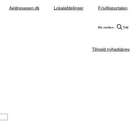
Aeldresagen.dk
Lokalafdelinger
Frivilligportalen
Søg
Bliv medlem
Tilmeld nyhedsbrev