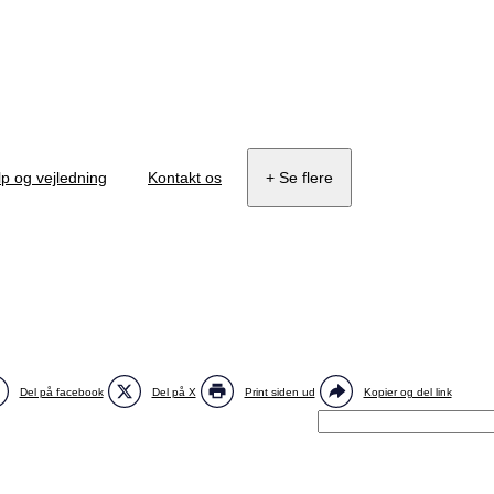
p og vejledning
Kontakt os
+ Se flere
Del på facebook
Del på X
Print siden ud
Kopier og del link