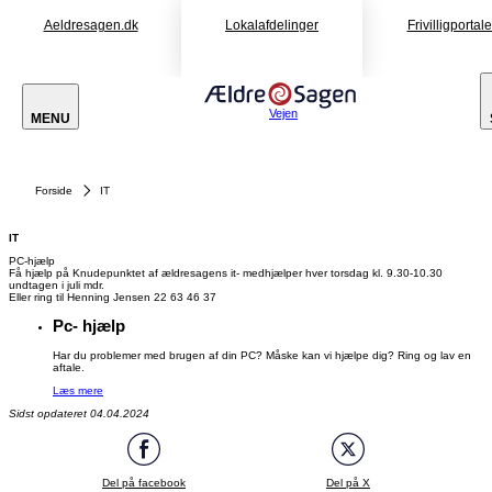
Aeldresagen.dk
Lokalafdelinger
Frivilligportal
Vejen
MENU
Forside
IT
IT
PC-hjælp
Få hjælp på Knudepunktet af ældresagens it- medhjælper hver torsdag kl. 9.30-10.30
undtagen i juli mdr.
Eller ring til Henning Jensen 22 63 46 37
Pc- hjælp
Har du problemer med brugen af din PC? Måske kan vi hjælpe dig? Ring og lav en
aftale.
Læs mere
Sidst opdateret 04.04.2024
Del på facebook
Del på X