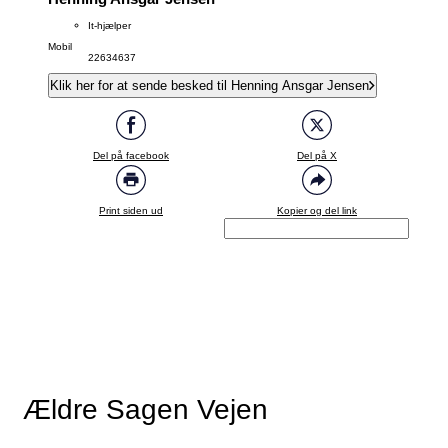
It-hjælper
Mobil
22634637
Klik her for at sende besked til Henning Ansgar Jensen
Del på facebook
Del på X
Print siden ud
Kopier og del link
Ældre Sagen Vejen