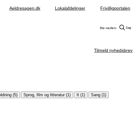
Aeldresagen.dk
Lokalafdelinger
Frivilligportalen
Søg
Bliv medlem
Tilmeld nyhedsbrev
ldning (5)
Sprog, film og litteratur (1)
It (1)
Sang (1)