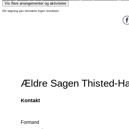
følgebrevet sidder medlemskortet for efterfølgende år, tag det af og gem det i din pung.
Vis flere arrangementer og aktiviteter
Din søgning gav desværre ingen resultater.
Ældre Sagen Thisted-H
Kontakt
Formand