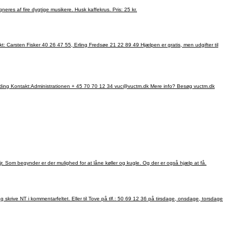
Tirsdag i ulige uger kl. 13.30-15.30. En aktivitet for alle sangglade medlemmer af Ældre Sagen. Vi synger i Kirkecentret i Thisted. Sangen ledes af Jens Knudsen, tlf. 60 49 59 50, der akkompagneres af fire dygtige musikere. Husk kaffekrus. Pris: 25 kr.
ilmelding Kontakt:Administrationen + 45 70 70 12 34 vuc@vuctm.dk Mere info? Besøg vuctm.dk