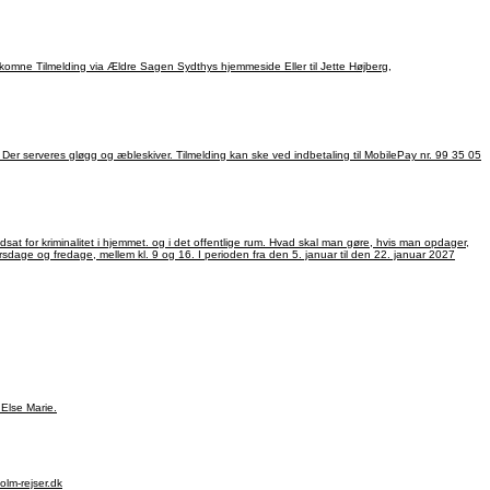
å tlf.: 50 69 12 36 på tirsdage, onsdage, torsdage og fredage, mellem kl. 9 og 16. I perioden fra den 5. januar til den 22. januar 2027
 Else Marie.
068. info@hanstholm-rejser.dk