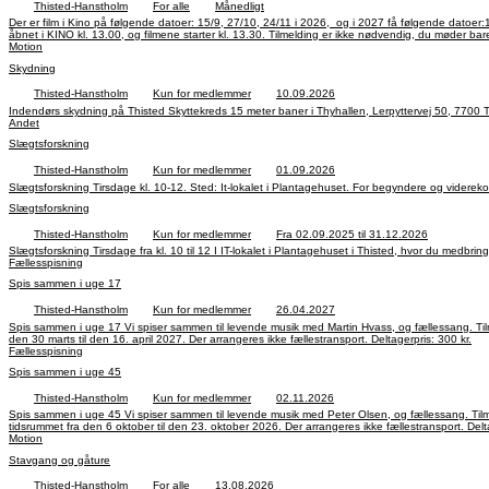
Thisted-Hanstholm
For alle
Månedligt
Der er film i Kino på følgende datoer: 15/9, 27/10, 24/11 i 2026, og i 2027 få følgende datoer:12/1, 9/2, 9/3, 13/4 og 1/5. Filmtitler kender vi ikke på nuværende tidspunkt, men de vil blive oplyst på vores hjemmeside, på Facebook og via nyhedsmail når vi kender dem! Dørene bliver
Motion
Skydning
Thisted-Hanstholm
Kun for medlemmer
10.09.2026
Andet
Slægtsforskning
Thisted-Hanstholm
Kun for medlemmer
01.09.2026
Slægtsforskning
Thisted-Hanstholm
Kun for medlemmer
Fra 02.09.2025 til 31.12.2026
Fællesspisning
Spis sammen i uge 17
Thisted-Hanstholm
Kun for medlemmer
26.04.2027
Spis sammen i uge 17 Vi spiser sammen til levende musik med Martin Hvass, og fællessang. Tilmelding og betaling på vores hjemmeside, eller til MobilePay nr. 99 35 05 hvor du skriver VF i kommentarfeltet. Eller til Ellen på tlf.: 50 69 12 36 på hverdage mellem kl. 9 og 16, I tidsrummet fra
den 30 marts til den 16. april 2027. Der arrangeres ikke fællestransport. Deltagerpris: 300 kr.
Fællesspisning
Spis sammen i uge 45
Thisted-Hanstholm
Kun for medlemmer
02.11.2026
Spis sammen i uge 45 Vi spiser sammen til levende musik med Peter Olsen, og fællessang. Tilmelding kan ske ved indbetaling til MobilePay nr. 99 35 05 og skrive FK i kommentarfeltet. Eller til Tove på tlf.: 50 69 12 36 på tirsdage, onsdage, torsdage og fredage, mellem kl. 9 og 16 I
tidsrummet fra den 6 okto
Motion
Stavgang og gåture
Thisted-Hanstholm
For alle
13.08.2026