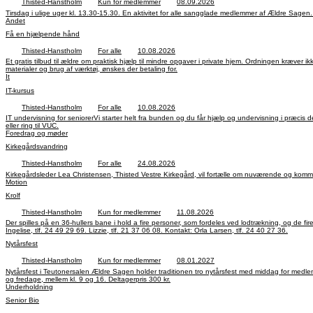
Thisted-Hanstholm
Kun for medlemmer
08.09.2026
Andet
Få en hjælpende hånd
Thisted-Hanstholm
For alle
10.08.2026
Et gratis tilbud til ældre om praktisk hjælp til mindre opgaver i private hjem. Ordningen kræver ikke medlemskab, og fokuserer på småopgaver, der ikke kræver professionelle håndværkere. Kontakt: Carsten Fisker 40 26 47 55, Erling Fredsøe 21 22 89 49 Hjælpen er gratis, men udgifter til
materialer og brug af værktøj, ønskes der betaling for.
It
IT-kursus
Thisted-Hanstholm
For alle
10.08.2026
IT undervisning for seniorerVi starter helt fra bunden og du får hjælp og undervisning i præci
eller ring til VUC.
Foredrag og møder
Kirkegårdsvandring
Thisted-Hanstholm
For alle
24.08.2026
Motion
Krolf
Thisted-Hanstholm
Kun for medlemmer
11.08.2026
Der spilles på en 36-hullers bane i hold a fire personer, som fordeles ved lodtrækning, og de fire personer spiller så ”imod” hinanden, så der er plads til mange. Hytte finde
Ingelise, tlf. 24 49 29 69. Lizzie, tlf. 21 37 06 08. Kontakt: Orla Larsen, tlf. 24 40 27 36.
Nytårsfest
Thisted-Hanstholm
Kun for medlemmer
08.01.2027
Nytårsfest i Teutonersalen Ældre Sagen holder traditionen tro nytårsfest med middag for medlemmerne. Peter Olsen spiller op til dans. Tilmelding kan ske ved betaling til MobilePay nr. 993505 og skrive NT i kommentarfeltet. Eller til Tove på tlf.: 50 69 12 36 på tirsdage, onsdage, torsdage
og fredage, mellem kl. 9 og 16. Deltagerpris 300 kr.
Underholdning
Senior Bio