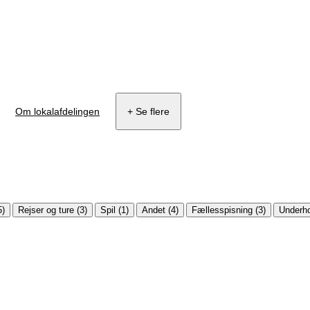
Om lokalafdelingen
+ Se flere
5)
Rejser og ture (3)
Spil (1)
Andet (4)
Fællesspisning (3)
Underho