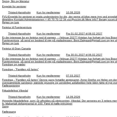
Sprog, film og litteratur
Engelsk for seniorer
Thisted-Hanstholm
Kun for medlemmer
10.08.2026
FVU-Engelsk for seniorer er gratis undervisning for dig, der gerne vil blive mere tryg ved engel
tilmelding Kontakt:Administrationen + 45 70 70 12 34 vuc@vuctm.dk Mere info? Besøg vuctm.dk e
Rejser og ture
Ferietur til Fuerteventura
Thisted-Hanstholm
Kun for medlemmer
Fra 01.02.2027 til 08.02.2027
Er der interesse for en ferietur ned til varmen, - i februar 2027? Kristian har forhørt sig hos Bravo Tours ang. en evnt. ferietur til vinter. Bravo Tours tilbyder os et hotel på Fuerteventura med All Inclusive, og som ligger i nærheden af en by, så vi kan gå derind. Vil i høre mere om Hotellet på
Rejser og ture
Ferietur til Gran Canaria
Thisted-Hanstholm
Kun for medlemmer
Fra 30.01.2027 til 06.02.2027
Er der interesse for en ferietur ned til varmen, - i februar 2027? Kristian har forhørt sig hos Bravo Tours ang. en evnt. ferietur til vinter. Bravo Tours tilbyder os et hotel på Gran Canaria med All Inclusive og ligger i nærheden af en by, så vi kan gå derind. Vil i høre mere om Hotellet på
Foredrag og møder
Foredrag - ”Familien på farten”
Thisted-Hanstholm
Kun for medlemmer
07.03.2027
Foredrag - ”Familien på farten” Denne gang fortæller ægteparret, Anne Grethe og Helge om deres 22.000 kilometer lang tur til Sydafrika, Namibia, Botswana, Zimbabwe, Lesoto og Swaziland. Og turen gennemføres igen, i den gamle LandCruiser med tagtelt, i det sydlige Afrika, hvor
Fællesspisning
Frikadellefest Vibedal
Thisted-Hanstholm
Kun for medlemmer
14.09.2026
Hyggelig frikadellefest, som i år afholdes på plejecentret, Vibedal. Der serveres en 3 retters menu. Musik og sang ved Martin Hvass. Tilmelding til Tove tlf. nr. 50 69 12 36 hverdage, mellem kl. 9 og 16, fra den 18. til den 28. august, og igen fra den 1. til den 4. september. Deltagerpris 150
kr. Maksimalt deltagerantal er 100. Først til mølle-princippet
Sang
Fællessang