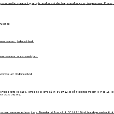
adsmulighed.
99 40, for at høre nærmere om pladsmulighed.
29 91 99 40, for at høre nærmere om pladsmulighed.
9 40, for at høre nærmere om pladsmulighed.
ris 60 kr. Beboerne på Fyrglimt har gratis adgang.