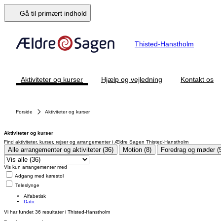
Gå til primært indhold
Thisted-Hanstholm
Aktiviteter og kurser
Hjælp og vejledning
Kontakt os
Forside
Aktiviteter og kurser
Aktiviteter og kurser
Find aktiviteter, kurser, rejser og arrangementer i Ældre Sagen Thisted-Hanstholm
Alle arrangementer og aktiviteter (36)
Motion (8)
Foredrag og møder (
Vis kun arrangementer med
Adgang med kørestol
Teleslynge
Alfabetisk
Dato
Vi har fundet
36
resultater i Thisted-Hanstholm