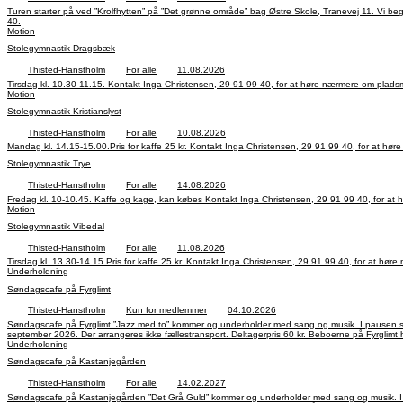
Turen starter på ved ”Krolfhytten” på ”Det grønne område” bag Østre Skole, Tranevej 11. Vi begynder med let opvarmning, og går derefter kort eller lang rute efter lyst og temperament. Kom og vær med i hyggeligt fællesskab - med eller uden stave! Kontakt: Inga Christensen, tlf. 29 91 99
40.
Motion
Stolegymnastik Dragsbæk
Thisted-Hanstholm
For alle
11.08.2026
Tirsdag kl. 10.30-11.15. Kontakt Inga Christensen, 29 91 99 40, for at høre nærmere om pl
Motion
Stolegymnastik Kristianslyst
Thisted-Hanstholm
For alle
10.08.2026
Mandag kl. 14.15-15.00.Pris for kaffe 25 kr. Kontakt Inga Christensen, 29 91 
Stolegymnastik Trye
Thisted-Hanstholm
For alle
14.08.2026
Fredag kl. 10-10.45. Kaffe og kage, kan købes Kontakt Inga Christensen, 
Motion
Stolegymnastik Vibedal
Thisted-Hanstholm
For alle
11.08.2026
Tirsdag kl. 13.30-14.15.Pris for kaffe 25 kr. Kontakt Inga Christensen, 29 91 9
Underholdning
Søndagscafe på Fyrglimt
Thisted-Hanstholm
Kun for medlemmer
04.10.2026
Søndagscafe på Fyrglimt ”Jazz med to” kommer og underholder med sang og musik. I pausen serveres kaffe og kage. Tilmelding til Tove på tlf.: 50 69 12 36 på hverdage mellem kl. 9 og 16, i perioden fra d. 15. september til d. 18. september, og igen fra d. 22. september til d. 25.
september 2026. Der arrangeres ikke fællestransport. Deltagerp
Underholdning
Søndagscafe på Kastanjegården
Thisted-Hanstholm
For alle
14.02.2027
Søndagscafe på Kastanjegården ”Det Grå Guld” kommer og underholder med sang og musik. I pausen serveres kaffe og kage. Tilmelding til Tove på tlf.: 50 69 12 36 på hverdage mellem kl. 9 og 16, i perioden fra d. 12. januar til d. 29. januar, og igen fra d. 2. februar til d. 5. februar