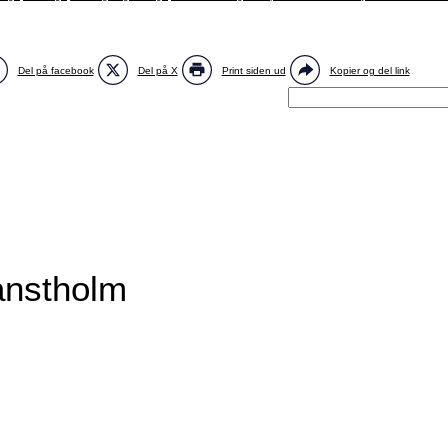
Del på facebook
Del på X
Print siden ud
Kopier og del link
anstholm