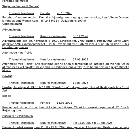
Foredrag og møder
”Rejse fra Jorden til Månen”
Thisted-Hanstholm
For alle
26.10.2026
Foredrag & teatermonolog. Kom til et hjerteligt foredrag og teatermonolog, hvor Vibeke Drevsen Bach giver sin kreative fortolkning af demens, set som en ”Rejse fra Jorden til Månen” Alle er velkomne Tilmelding via Ældre Sagen Sydthys hjemmeside Eller til Jette Højberg,
jettehoejberg1@gmail.com – tlf. 24834514 Deltagerpris 100 kr.
Underholdning
Adventshygge
Thisted-Hanstholm
Kun for medlemmer
30.11.2026
Adventshygge den 30. november kl. 19.00 Kirkecentret, 7700 Thisted. Præst Anne Mette Grønborg beretter om adventstiden. Musikalsk underholdning med Henning Andreasen og fællessang. Der serveres gløgg og æbleskiver. Tilmelding kan ske ved indbetaling til MobilePay nr. 99 35 05
Foredrag og møder
Aftenmøde med Politiet
Thisted-Hanstholm
Kun for medlemmer
27.01.2027
Aftenmøde med Politiet Overskrifterne denne aften er forebyggelse, nærhed og tryghed. Og mange forskellige spørgsmål og svar, kan måske hjælpe os til at forstå, hvordan vi undgår at blive udsat for kriminalitet i hjemmet. og i det offentlige rum. Hvad skal man gøre, hvis man opdager,
at man er b
Motion
Bowling
Thisted-Hanstholm
Kun for medlemmer
13.08.2026
Spil
Bridge
Thisted-Hanstholm
For alle
13.08.2026
Kom og spil bridge. Kop og brød til kaffe medbringes. Tilmelding senest dagen før kl. 12. Else Ma
Rejser og ture
Bustur til Kielerkanalen
Thisted-Hanstholm
Kun for medlemmer
Fra 11.08.2026 til 13.08.2026