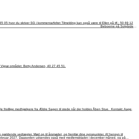
lene. Vi kan også aflaste pårørende, der våger. Thisted: Vågetelefonen, 42 19 00 07, døgnet rundt. Hanstholm, Ræhr og Vigsø området: Betty Andersen, 40 27 45 51.