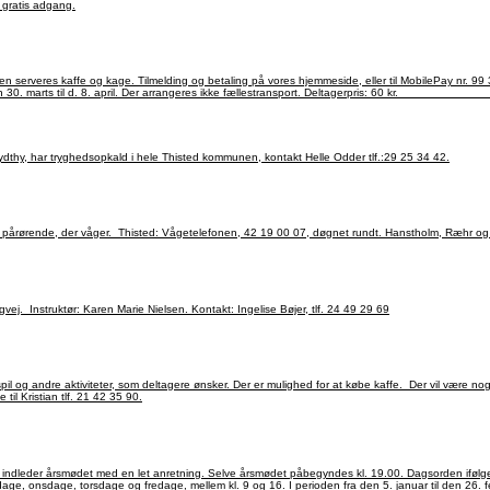
Kastanjegården har gratis adgang.
I Thisted tilbyder Sognets Dagligstue tryghedsopkald, kontakt tlf.: 42 43 03 15. Ældre Sagen Sydthy, har tryghedsopkald i hele Thisted kommunen, kontakt Helle Odder tlf.:29 25 34 42.
Vågetjenesten Vi sidder hos alvorligt syge eller døende, der ellers er a
Thisted Østre Skole i lokale 32. Indgangen længst mod nord, - fra parkeringsplads ved Kronborgvej. Instruktør: Karen Marie Nielsen. Kontakt: Ingelise Bøjer, tlf. 24 49 29 69
 for at købe kaffe. Der vil være nogle frivillige medhjælpere fra Ældre Sagen til stede når der holdes Åben Stue. Kontakt: Aage,
ninger og henvendelse til Kristian tlf. 21 42 35 90.