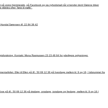
 er ikke nødvendig, du møder bare op, og køber en billet til 75kr, og får en kop kaffe med i prisen, hvis du har lyst til det. . Pladserne tildeles efter ”først til mølle”.
en, Lerpyttervej 50, 7700 Thisted. Pris: 550 kr. årligt til Thisted Skyttekreds. Der betales desuden for patroner. Kontakt: Jens Hundal Sørensen tlf. 22 84 38 42
Slægtsforskning Tirsdage fra kl. 10 til 12 I IT-lokalet i Plantagehuset i Thisted, hvor du medbringer din egen PC. En Studiegruppe for begyndere og viderekomne, hvor vi hjælper hinanden i Slægtsforskning. Kontakt: Mona Rasmussen 23 23 48 64 for yderligere oplysninger.