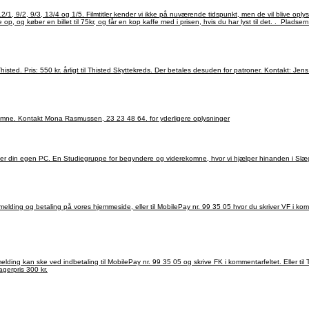
åbnet i KINO kl. 13.00, og filmene starter kl. 13.30. Tilmelding
Indendørs skydning på Thisted Skyttekreds 15 meter baner i Thyhall
Slægtsforskning Tirsdage kl. 10-12. Sted: It-lokalet i Plantagehuset. For begyndere og viderekomne. Kontakt Mona Rasmussen, 23 23 48 64. for yderligere oplysninger
ber til den 23. oktober 2026. Der arrangeres ikke fællestransport. Deltagerpris 300 kr.