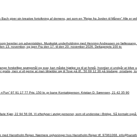
og skrive AMG i kommentarfeltet. Eller til Tove tlf. 50 69 12 36 mellem kl. 9 og 16 fra den 10. til den 13. november, og igen Fra den 17. til den 20. november 2026. Deltagerpris 100 kr.
levet snydt? Har vi politiet i nærheden når vi føler, at vi har behov for hjælp? Mødet er gratis, men vi vil gerne at man tilmelder sig til Tove p
Bowling Torsdage kl. 13.00 til 14.00 I ”Bowl n’Fun” Kirkegårdsvej, Thisted Bestil plads hos ”Bowl n’Fun” 97 91 17 77 Pris: 150 kr. pr bane Kontaktperson: Kristian D. Sørensen, 21 42 35 90
rie Kjær, 22 94 56 08. Vi efterlyser i øvrigt personer, som vil undervise i Bridge. Så kontakt også
Bustur til Kielerkanalen, den 11.08 - 13.08.2026 Arrangeret af Ældresagen Thisted i samarbejde med Hanstholm Rejser. Nærmere oplysninger hos Hanstholm Rejser tlf. 97961