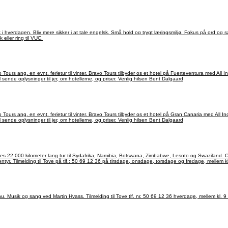
sk i hverdagen. Bliv mere sikker i at tale engelsk. Små hold og trygt læringsmiljø. Fokus på ord o
ller ring til VUC.
Fuerteventura, så send en besked til mig på mailadressen: Bent.Dalgaard@gmail.com og jeg vil sende oplysninger til jer, om hotellerne, og priser. Venlig hilsen Bent Dalgaard
Fuerteventura, så send en besked til mig på mailadressen: Bent.Dalgaard@gmail.com og jeg vil sende oplysninger til jer, om hotellerne, og priser. Venlig hilsen Bent Dalgaard