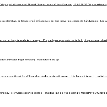
s det, du har brug for – alle kan deltage …For yderligere spørgsmål om indhold, tidspunkter og t
Kirkegårdsleder Lea Christensen, Thisted Vestre Kirkegård, vil fortælle om nuværende og kommende aktiviteter. Ingen tilmelding, man møder bare op.
s til læ og ly, i dårligt vejr. Som begynder er der mulighed for at låne køller og kugle. Og der er også hjælp at få.