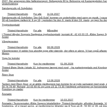
2027. Der arrangeres ikke fællestransport. Deltagerpris 60 kr. Beboerne på 
Underholdning
Søndagscafe på Solgården
Thisted-Hanstholm
For alle
11.04.2027
Søndagscafe på Solgården ”Det Grå Guld” kommer og underholder med sang og musik. I pausen serveres kaffe og kage. Tilmelding og betaling på vores hjemmeside, eller til MobilePay nr. 99 35 05 hvor du skriver SG i kommentarfeltet Tilmelding kan også være til Ellen på tlf.: 50 69 12
36 på hverdage mellem kl. 9 og 16, i perioden fra den 9. marts til den 24. marts, og igen fra den 30. marts til d. 8. april. Der arrangeres ikke fællestransport. Deltagerpris: 60 kr. Beboerne på Solgården
har gratis adgang.
Tryghedsopkald
Thisted-Hanstholm
For alle
Månedligt
Andet
Vågetjenesten
Thisted-Hanstholm
For alle
08.08.2026
Motion
Yoga for kvinder
Thisted-Hanstholm
Kun for medlemmer
01.09.2026
Andet
Åben Stue
Thisted-Hanstholm
For alle
13.08.2026
Tanken med Åben Stue; er at ældre medborgere kan komme for at nyde samværet med snak, spil og andre aktiviteter, som deltagere ønsker. Der er mulighed
50 74 78 49, Richard, 23 43 40 41 og Lone 23 11 73 30 Yderligere oplys
Foredrag og møder
Årsmøde
Thisted-Hanstholm
Kun for medlemmer
10.03.2027
Årsmøde i Teutonersalen Ældre Sagens lokalafdeling, Thisted-Hanstholm, afholder årsmøde. Vi indleder årsmødet med en let anretning. Selve årsmødet påbegyndes kl. 19.00. Dagsorden ifølge gældende vedtægter. Mød op til årsmødet, og fremfør dine synspunkter. Af hensyn til
forplejning, vil vi meget gerne, at medlemmerne tilmelder sig til Tove på tlf.: 50 69 12 36, på tirsdage, onsdage, torsdage og fredage, mellem kl. 9 og 16. I perioden fra den 5. januar til den 26. februar 2027. Dagsorden udsendes også med medlemsbladet i december måned, og på