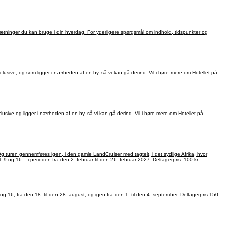
g sætninger du kan bruge i din hverdag. For yderligere spørgsmål om indhold, tidspunkter og
oversvømmede sandspor, støvede grusveje og uendelige asfaltstriber hele tiden førte til nye eventyr. Tilmelding til Tove på tlf.: 50 69 12 36 på tirsdage, onsdage, torsdage og fredage, mellem kl. 9 og 16. –i perioden fra den 2. februar til den 26. februar 2027. Deltagerpris: 100 kr.