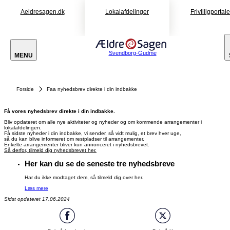
Aeldresagen.dk
Lokalafdelinger
Frivilligportal
Svendborg-Gudme
MENU
Forside
Faa nyhedsbrev direkte i din indbakke
Få vores nyhedsbrev direkte i din indbakke.
Bliv opdateret om alle nye aktiviteter og nyheder og om kommende arrangementer i
lokalafdelingen.
Få sidste nyheder i din indbakke, vi sender, så vidt mulig, et brev hver uge,
så du kan blive informeret om restpladser til arrangementer.
Enkelte arrangementer bliver kun annonceret i nyhedsbrevet.
Så derfor, tilmeld dig nyhedsbrevet her.
Her kan du se de seneste tre nyhedsbreve
Har du ikke modtaget dem, så tilmeld dig over her.
Læs mere
Sidst opdateret 17.06.2024