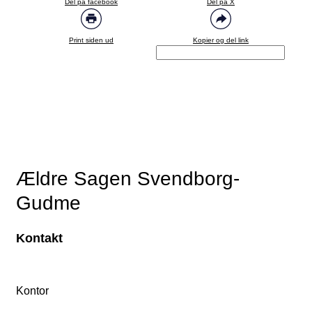
Del på facebook
Del på X
Print siden ud
Kopier og del link
Ældre Sagen Svendborg-
Gudme
Kontakt
Kontor